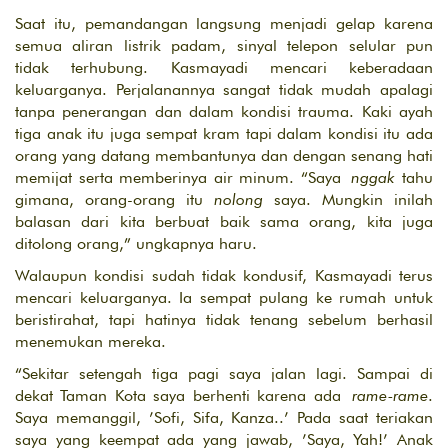
Saat itu, pemandangan langsung menjadi gelap karena
semua aliran listrik padam, sinyal telepon selular pun
tidak terhubung. Kasmayadi mencari keberadaan
keluarganya. Perjalanannya sangat tidak mudah apalagi
tanpa penerangan dan dalam kondisi trauma. Kaki ayah
tiga anak itu juga sempat kram tapi dalam kondisi itu ada
orang yang datang membantunya dan dengan senang hati
memijat serta memberinya air minum. “Saya
nggak
tahu
gimana, orang-orang itu
nolong
saya. Mungkin inilah
balasan dari kita berbuat baik sama orang, kita juga
ditolong orang,” ungkapnya haru.
Walaupun kondisi sudah tidak kondusif, Kasmayadi terus
mencari keluarganya. Ia sempat pulang ke rumah untuk
beristirahat, tapi hatinya tidak tenang sebelum berhasil
menemukan mereka.
“Sekitar setengah tiga pagi saya jalan lagi. Sampai di
dekat Taman Kota saya berhenti karena ada
rame-rame
.
Saya memanggil, ’Sofi, Sifa, Kanza..’ Pada saat teriakan
saya yang keempat ada yang jawab, ’Saya, Yah!’ Anak