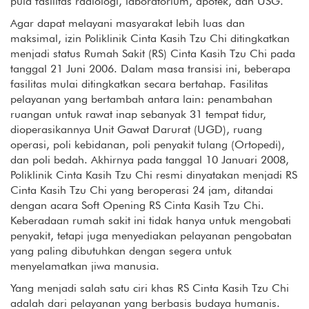
pula fasilitas radiologi, laboratorium, apotek, dan USG.
Agar dapat melayani masyarakat lebih luas dan
maksimal, izin Poliklinik Cinta Kasih Tzu Chi ditingkatkan
menjadi status Rumah Sakit (RS) Cinta Kasih Tzu Chi pada
tanggal 21 Juni 2006. Dalam masa transisi ini, beberapa
fasilitas mulai ditingkatkan secara bertahap. Fasilitas
pelayanan yang bertambah antara lain: penambahan
ruangan untuk rawat inap sebanyak 31 tempat tidur,
dioperasikannya Unit Gawat Darurat (UGD), ruang
operasi, poli kebidanan, poli penyakit tulang (Ortopedi),
dan poli bedah. Akhirnya pada tanggal 10 Januari 2008,
Poliklinik Cinta Kasih Tzu Chi resmi dinyatakan menjadi RS
Cinta Kasih Tzu Chi yang beroperasi 24 jam, ditandai
dengan acara Soft Opening RS Cinta Kasih Tzu Chi.
Keberadaan rumah sakit ini tidak hanya untuk mengobati
penyakit, tetapi juga menyediakan pelayanan pengobatan
yang paling dibutuhkan dengan segera untuk
menyelamatkan jiwa manusia.
Yang menjadi salah satu ciri khas RS Cinta Kasih Tzu Chi
adalah dari pelayanan yang berbasis budaya humanis.