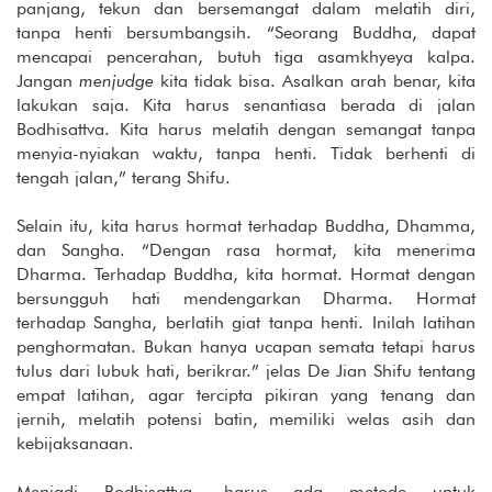
panjang, tekun dan bersemangat dalam melatih diri,
tanpa henti bersumbangsih. “Seorang Buddha, dapat
mencapai pencerahan, butuh tiga asamkhyeya kalpa.
Jangan
menjudge
kita tidak bisa. Asalkan arah benar, kita
lakukan saja. Kita harus senantiasa berada di jalan
Bodhisattva. Kita harus melatih dengan semangat tanpa
menyia-nyiakan waktu, tanpa henti. Tidak berhenti di
tengah jalan,” terang Shifu.
Selain itu, kita harus hormat terhadap Buddha, Dhamma,
dan Sangha. “Dengan rasa hormat, kita menerima
Dharma. Terhadap Buddha, kita hormat. Hormat dengan
bersungguh hati mendengarkan Dharma. Hormat
terhadap Sangha, berlatih giat tanpa henti. Inilah latihan
penghormatan. Bukan hanya ucapan semata tetapi harus
tulus dari lubuk hati, berikrar.” jelas De Jian Shifu tentang
empat latihan, agar tercipta pikiran yang tenang dan
jernih, melatih potensi batin, memiliki welas asih dan
kebijaksanaan.
Menjadi Bodhisattva, harus ada metode untuk