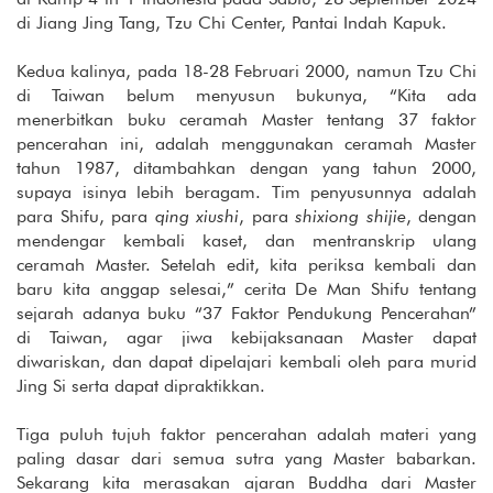
di Jiang Jing Tang, Tzu Chi Center, Pantai Indah Kapuk.
Kedua kalinya, pada 18-28 Februari 2000, namun Tzu Chi
di Taiwan belum menyusun bukunya, “Kita ada
menerbitkan buku ceramah Master tentang 37 faktor
pencerahan ini, adalah menggunakan ceramah Master
tahun 1987, ditambahkan dengan yang tahun 2000,
supaya isinya lebih beragam. Tim penyusunnya adalah
para Shifu, para
qing xiushi
, para
shixiong shijie
, dengan
mendengar kembali kaset, dan mentranskrip ulang
ceramah Master. Setelah edit, kita periksa kembali dan
baru kita anggap selesai,” cerita De Man Shifu tentang
sejarah adanya buku “37 Faktor Pendukung Pencerahan”
di Taiwan, agar jiwa kebijaksanaan Master dapat
diwariskan, dan dapat dipelajari kembali oleh para murid
Jing Si serta dapat dipraktikkan.
Tiga puluh tujuh faktor pencerahan adalah materi yang
paling dasar dari semua sutra yang Master babarkan.
Sekarang kita merasakan ajaran Buddha dari Master