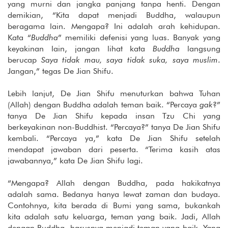
yang murni dan jangka panjang tanpa henti. Dengan
demikian, “Kita dapat menjadi Buddha, walaupun
beragama lain. Mengapa? Ini adalah arah kehidupan.
Kata “
Buddha
” memiliki defenisi yang luas. Banyak yang
keyakinan lain, jangan lihat kata
Buddha
langsung
berucap
Saya tidak mau, saya tidak suka, saya muslim
.
Jangan,” tegas De Jian Shifu.
Lebih lanjut, De Jian Shifu menuturkan bahwa Tuhan
(Allah) dengan Buddha adalah teman baik. “Percaya
gak
?”
tanya De Jian Shifu kepada insan Tzu Chi yang
berkeyakinan non-Buddhist. “Percaya?” tanya De Jian Shifu
kembali. “Percaya ya,” kata De Jian Shifu setelah
mendapat jawaban dari peserta. “Terima kasih atas
jawabannya,” kata De Jian Shifu lagi.
“Mengapa? Allah dengan Buddha, pada hakikatnya
adalah sama. Bedanya hanya lewat zaman dan budaya.
Contohnya, kita berada di Bumi yang sama, bukankah
kita adalah satu keluarga, teman yang baik. Jadi, Allah
dengan Buddha, harusnya menjadi teman yang baik. Yang