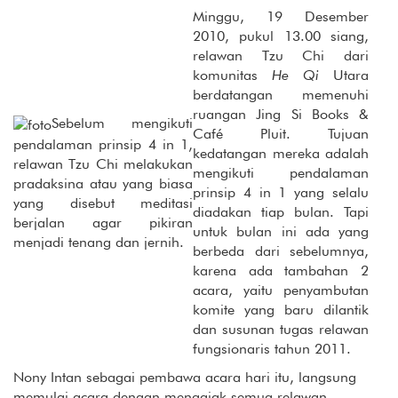
Minggu, 19 Desember
2010, pukul 13.00 siang,
relawan Tzu Chi dari
komunitas
He Qi
Utara
berdatangan memenuhi
ruangan Jing Si Books &
Sebelum mengikuti
Café Pluit. Tujuan
pendalaman prinsip 4 in 1,
kedatangan mereka adalah
relawan Tzu Chi melakukan
mengikuti pendalaman
pradaksina atau yang biasa
prinsip 4 in 1 yang selalu
yang disebut meditasi
diadakan tiap bulan. Tapi
berjalan agar pikiran
untuk bulan ini ada yang
menjadi tenang dan jernih.
berbeda dari sebelumnya,
karena ada tambahan 2
acara, yaitu penyambutan
komite yang baru dilantik
dan susunan tugas relawan
fungsionaris tahun 2011.
Nony Intan sebagai pembawa acara hari itu, langsung
memulai acara dengan mengajak semua relawan