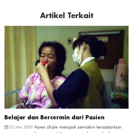
Artikel Terkait
Belajar dan Bercermin dari Pasien
Asien
shijie
menjadi semakin tersadarkan
02 Mei 2009