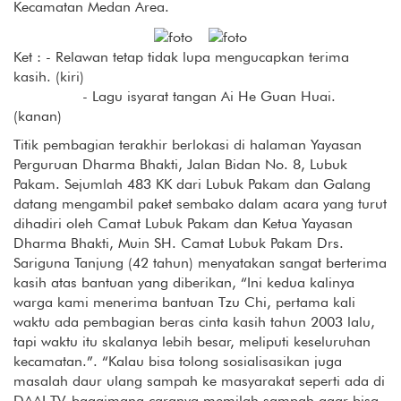
Kecamatan Medan Area.
Ket : - Relawan tetap tidak lupa mengucapkan terima
kasih. (kiri)
- Lagu isyarat tangan Ai He Guan Huai.
(kanan)
Titik pembagian terakhir berlokasi di halaman Yayasan
Perguruan Dharma Bhakti, Jalan Bidan No. 8, Lubuk
Pakam. Sejumlah 483 KK dari Lubuk Pakam dan Galang
datang mengambil paket sembako dalam acara yang turut
dihadiri oleh Camat Lubuk Pakam dan Ketua Yayasan
Dharma Bhakti, Muin SH. Camat Lubuk Pakam Drs.
Sariguna Tanjung (42 tahun) menyatakan sangat berterima
kasih atas bantuan yang diberikan, “Ini kedua kalinya
warga kami menerima bantuan Tzu Chi, pertama kali
waktu ada pembagian beras cinta kasih tahun 2003 lalu,
tapi waktu itu skalanya lebih besar, meliputi keseluruhan
kecamatan.”. “Kalau bisa tolong sosialisasikan juga
masalah daur ulang sampah ke masyarakat seperti ada di
DAAI TV, bagaimana caranya memilah sampah agar bisa