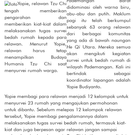
Pademangan Barat
Yopie, relawan Tzu Chi
didominasi oleh warna biru,
tengah memberikan
abu-abu dan putih. Maklum
pengarahan dan
pagi itu telah berkumpul
memberikan kiat-kiat dalam
sebanyak 63 orang relawan
melaksanakan tugas survei
dari berbagai komunitas
bedah rumah kepada para
yang ada di bawah naungan
relawan. Menurut Yopie,
He Qi
Utara. Mereka semua
relawan harus tetap
akan mengikuti kegiatan
menampilkan Budaya
survei untuk bedah rumah di
Humanis Tzu Chi saat
wilayah Pademangan. Kali ini
menyurvei rumah warga.
bertindak sebagai
koordinator lapangan adalah
Yopie Budiyanto.
Yopie membagi para relawan menjadi 12 kelompok untuk
menyurvei 23 rumah yang mengajukan permohonan
untuk dibantu. Sebelum melepas 12 kelompok relawan
tersebut, Yopie membagi pengalamannya dalam
melaksanakan tugas survei bedah rumah, termasuk kiat-
kiat dan juga berpesan agar relawan jangan sampai