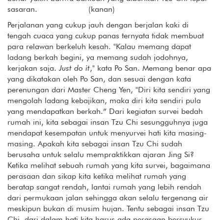
sasaran. (kanan)
Perjalanan yang cukup jauh dengan berjalan kaki di
tengah cuaca yang cukup panas ternyata tidak membuat
para relawan berkeluh kesah. "Kalau memang dapat
ladang berkah begini, ya memang sudah jodohnya,
kerjakan saja.
Just do it
," kata Po San. Memang benar apa
yang dikatakan oleh Po San, dan sesuai dengan kata
perenungan dari Master Cheng Yen, "Diri kita sendiri yang
mengolah ladang kebajikan, maka diri kita sendiri pula
yang mendapatkan berkah.” Dari kegiatan survei bedah
rumah ini, kita sebagai insan Tzu Chi sesungguhnya juga
mendapat kesempatan untuk menyurvei hati kita masing-
masing. Apakah kita sebagai insan Tzu Chi sudah
berusaha untuk selalu mempraktikkan ajaran Jing Si?
Ketika melihat sebuah rumah yang kita survei, bagaimana
perasaan dan sikap kita ketika melihat rumah yang
beratap sangat rendah, lantai rumah yang lebih rendah
dari permukaan jalan sehingga akan selalu tergenang air
meskipun bukan di musim hujan. Tentu sebagai insan Tzu
Chi, dari dalam hati kita harus ada perasaan bersyukur