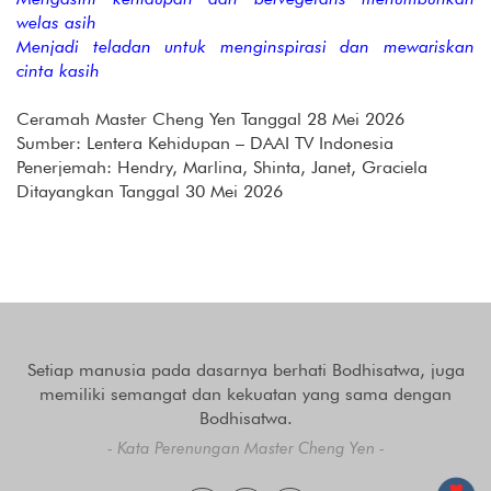
welas asih
Menjadi teladan untuk menginspirasi dan mewariskan
cinta kasih
Ceramah Master Cheng Yen Tanggal 28 Mei 2026
Sumber: Lentera Kehidupan – DAAI TV Indonesia
Penerjemah: Hendry, Marlina, Shinta, Janet, Graciela
Ditayangkan Tanggal 30 Mei 2026
Setiap manusia pada dasarnya berhati Bodhisatwa, juga
memiliki semangat dan kekuatan yang sama dengan
Bodhisatwa.
- Kata Perenungan Master Cheng Yen -