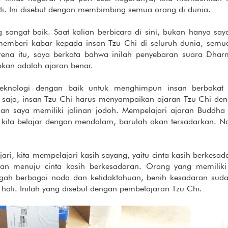
ati. Ini disebut dengan membimbing semua orang di dunia.
ng sangat baik. Saat kalian berbicara di sini, bukan hanya s
memberi kabar kepada insan Tzu Chi di seluruh dunia, se
ena itu, saya berkata bahwa inilah penyebaran suara Dhar
pkan adalah ajaran benar.
teknologi dengan baik untuk menghimpun insan berbakat
u saja, insan Tzu Chi harus menyampaikan ajaran Tzu Chi d
an saya memiliki jalinan jodoh. Mempelajari ajaran Buddha b
ika kita belajar dengan mendalam, barulah akan tersadarkan. N
jari, kita mempelajari kasih sayang, yaitu cinta kasih berkesada
jalan menuju cinta kasih berkesadaran. Orang yang memiliki
ngah berbagai noda dan ketidaktahuan, benih kesadaran suda
 hati. Inilah yang disebut dengan pembelajaran Tzu Chi.