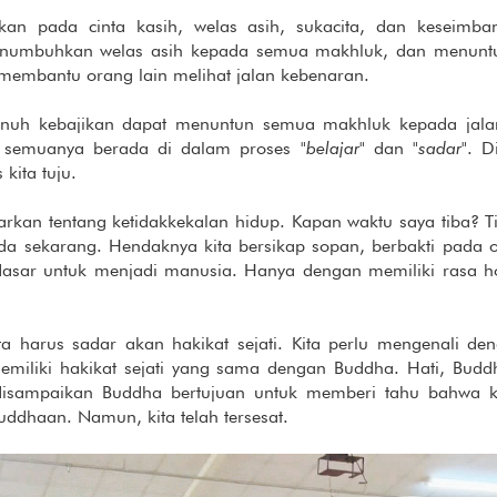
kan pada cinta kasih, welas asih, sukacita, dan keseimba
enumbuhkan welas asih kepada semua makhluk, dan menuntu
a membantu orang lain melihat jalan kebenaran.
enuh kebajikan dapat menuntun semua makhluk kepada jala
, semuanya berada di dalam proses "
belajar
" dan "
sadar
". D
kita tuju.
arkan tentang ketidakkekalan hidup. Kapan waktu saya tiba? Ti
a sekarang. Hendaknya kita bersikap sopan, berbakti pada 
 dasar untuk menjadi manusia. Hanya dengan memiliki rasa ho
ta harus sadar akan hakikat sejati. Kita perlu mengenali den
memiliki hakikat sejati yang sama dengan Buddha. Hati, Bu
isampaikan Buddha bertujuan untuk memberi tahu bahwa ki
ddhaan. Namun, kita telah tersesat.