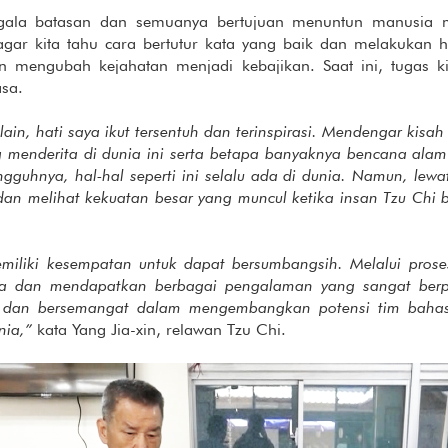
gala batasan dan semuanya bertujuan menuntun manusia m
gar kita tahu cara bertutur kata yang baik dan melakukan ha
mengubah kejahatan menjadi kebajikan. Saat ini, tugas k
sa.
in, hati saya ikut tersentuh dan terinspirasi. Mendengar kisa
 menderita di dunia ini serta betapa banyaknya bencana ala
guhnya, hal-hal seperti ini selalu ada di dunia. Namun, lewa
an melihat kekuatan besar yang muncul ketika insan Tzu Chi 
miliki kesempatan untuk dapat bersumbangsih. Melalui proses
ha dan mendapatkan berbagai pengalaman yang sangat berp
n dan bersemangat dalam mengembangkan potensi tim baha
nia,”
kata Yang Jia-xin, relawan Tzu Chi.