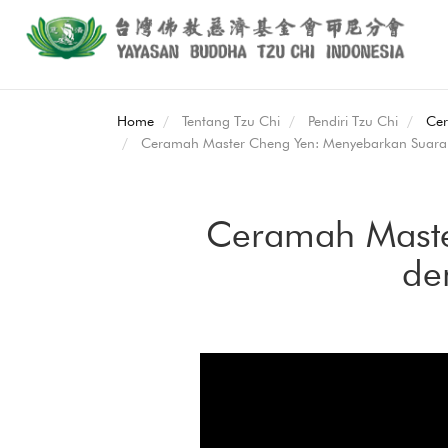
Home
Tentang Tzu Chi
Pendiri Tzu Chi
Ce
Ceramah Master Cheng Yen: Menyebarkan Suara
Ceramah Mast
de