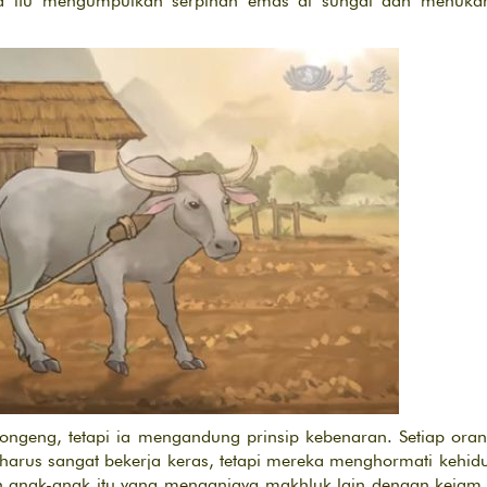
ra itu mengumpulkan serpihan emas di sungai dan menukar
i dongeng, tetapi ia mengandung prinsip kebenaran. Setiap or
 harus sangat bekerja keras, tetapi mereka menghormati kehid
n anak-anak itu yang menganiaya makhluk lain dengan kejam 