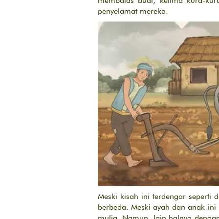
membalas budi, kelima kura-ku
penyelamat mereka.
Meski kisah ini terdengar sepert
berbeda. Meski ayah dan anak ini
mulia. Namun, lain halnya denga