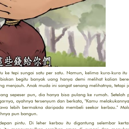
 ke tepi sungai satu per satu. Namun, kelima kura-kura itu
habiskan begitu banyak uang hanya demi melihat kalian ber
ng menjauh. Anak muda ini sangat senang melihatnya, tetapi 
uang sepeser pun, dia hanya bisa pulang ke rumah. Setelah 
arnya, ayahnya tersenyum dan berkata, "Kamu melakukanny
awa lebih bermakna daripada membeli seekor kerbau." Mala
yahnya pun bangun.
 depan pintu. Di leher kerbau itu digantung selembar ker