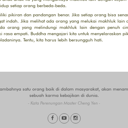
dup setiap orang berbeda-beda.
iki pikiran dan pandangan benar. Jika setiap orang bisa senan
at indah. Jika melihat ada orang yang melukai makhluk lain d
ada orang yang melindungi makhluk lain dengan penuh cint
iki rasa empati. Buddha mengajari kita untuk menyelaraskan pi
adaninya. Tentu, kita harus lebih bersungguh hati.
tambahnya satu orang baik di dalam masyarakat, akan mena
sebuah karma kebajikan di dunia.
- Kata Perenungan Master Cheng Yen -