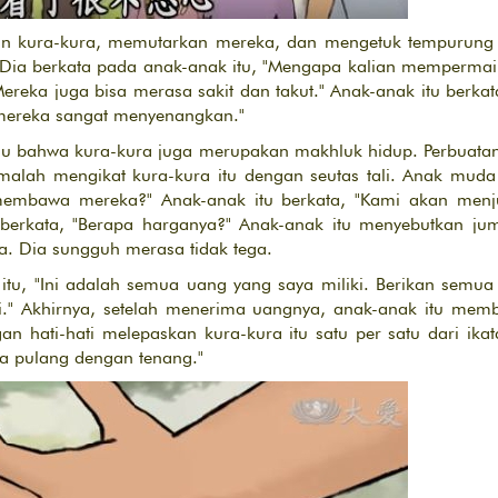
an kura-kura, memutarkan mereka, dan mengetuk tempurung
 Dia berkata pada anak-anak itu, "Mengapa kalian mempermain
reka juga bisa merasa sakit dan takut." Anak-anak itu berkat
ereka sangat menyenangkan."
hu bahwa kura-kura juga merupakan makhluk hidup. Perbuatan 
alah mengikat kura-kura itu dengan seutas tali. Anak muda 
membawa mereka?" Anak-anak itu berkata, "Kami akan menju
erkata, "Berapa harganya?" Anak-anak itu menyebutkan ju
. Dia sungguh merasa tidak tega.
 itu, "Ini adalah semua uang yang saya miliki. Berikan semua
" Akhirnya, setelah menerima uangnya, anak-anak itu memb
n hati-hati melepaskan kura-kura itu satu per satu dari ika
isa pulang dengan tenang."