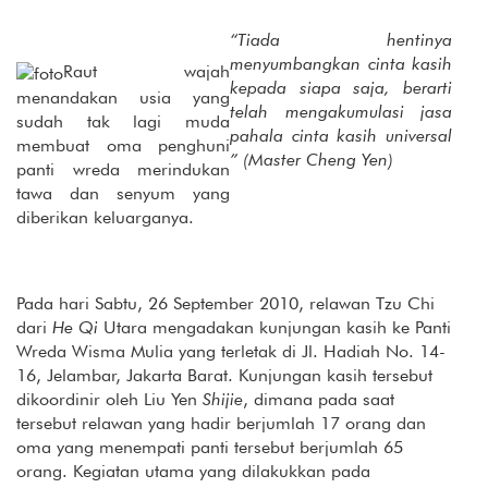
“Tiada hentinya
menyumbangkan cinta kasih
Raut wajah
kepada siapa saja, berarti
menandakan usia yang
telah mengakumulasi jasa
sudah tak lagi muda
pahala cinta kasih universal
membuat oma penghuni
” (Master Cheng Yen)
panti wreda merindukan
tawa dan senyum yang
diberikan keluarganya.
Pada hari Sabtu, 26 September 2010, relawan Tzu Chi
dari
He Qi
Utara mengadakan kunjungan kasih ke Panti
Wreda Wisma Mulia yang terletak di Jl. Hadiah No. 14-
16, Jelambar, Jakarta Barat. Kunjungan kasih tersebut
dikoordinir oleh Liu Yen
Shijie
, dimana pada saat
tersebut relawan yang hadir berjumlah 17 orang dan
oma yang menempati panti tersebut berjumlah 65
orang. Kegiatan utama yang dilakukkan pada