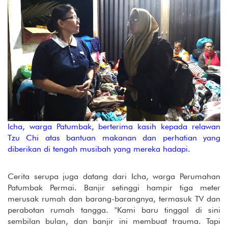
Icha, warga Patumbak, berterima kasih kepada relawan
Tzu Chi atas bantuan makanan dan perhatian yang
diberikan di tengah musibah yang mereka hadapi.
Cerita serupa juga datang dari Icha, warga Perumahan
Patumbak Permai. Banjir setinggi hampir tiga meter
merusak rumah dan barang-barangnya, termasuk TV dan
perabotan rumah tangga. "Kami baru tinggal di sini
sembilan bulan, dan banjir ini membuat trauma. Tapi