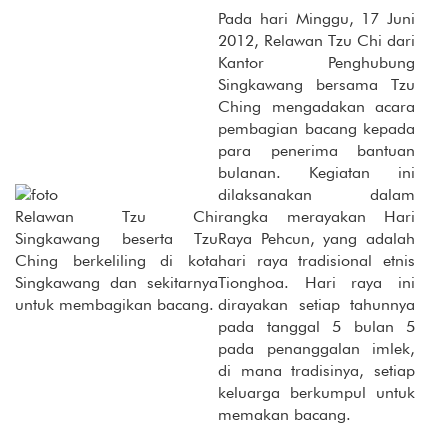
Pada hari Minggu, 17 Juni
2012, Relawan Tzu Chi dari
Kantor Penghubung
Singkawang bersama Tzu
Ching mengadakan acara
pembagian bacang kepada
para penerima bantuan
bulanan. Kegiatan ini
dilaksanakan dalam
Relawan Tzu Chi
rangka merayakan Hari
Singkawang beserta Tzu
Raya Pehcun, yang adalah
Ching berkeliling di kota
hari raya tradisional etnis
Singkawang dan sekitarnya
Tionghoa. Hari raya ini
untuk membagikan bacang.
dirayakan setiap tahunnya
pada tanggal 5 bulan 5
pada penanggalan imlek,
di mana tradisinya, setiap
keluarga berkumpul untuk
memakan bacang.