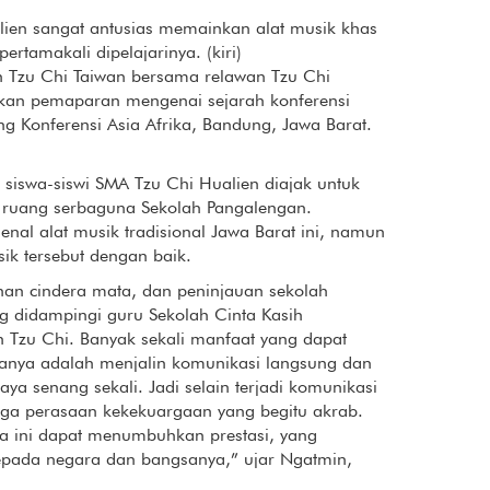
lien sangat antusias memainkan alat musik khas
rtamakali dipelajarinya. (kiri)
h Tzu Chi Taiwan bersama relawan Tzu Chi
an pemaparan mengenai sejarah konferensi
g Konferensi Asia Afrika, Bandung, Jawa Barat.
ra siswa-siswi SMA Tzu Chi Hualien diajak untuk
 ruang serbaguna Sekolah Pangalengan.
al alat musik tradisional Jawa Barat ini, namun
k tersebut dengan baik.
ahan cindera mata, dan peninjauan sekolah
g didampingi guru Sekolah Cinta Kasih
n Tzu Chi. Banyak sekali manfaat yang dapat
taranya adalah menjalin komunikasi langsung dan
ya senang sekali. Jadi selain terjadi komunikasi
 juga perasaan kekekuargaan yang begitu akrab.
 ini dapat menumbuhkan prestasi, yang
epada negara dan bangsanya,” ujar Ngatmin,