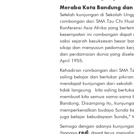
Meraba
Kota
Bandung
dan 
Setelah kunjungan di Sekolah Ungg
rombongan dari SMA Tzu Chi Hua
Konferensi Asia Afrika yang berte
kesempatan ini rombongan dapat 
saksi sejarah kesuksesan besar b
sikap dan menyusun pedoman kerj
dan perdamaian dunia yang disel
April 1955.
Kehadiran rombongan dari SMA Tz
saling belajar dan bertukar pikir
mendapat kunjungan dari sekolah Tz
tidak langsung kita saling bertuk
membuat kita semua sama-sama be
Bandung.
Disamping itu, kunjunga
memperkenalkan budaya Sunda kep
juga belajar kebudayaan Sunda,” 
Semoga dengan adanya kunjungan i
(bangsa-
) dapat terus menjal
red