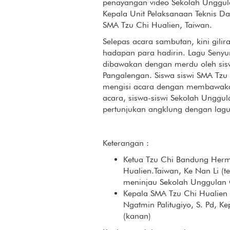
penayangan video Sekolah Unggula
Kepala Unit Pelaksanaan Teknis D
SMA Tzu Chi Hualien, Taiwan.
Selepas acara sambutan, kini gilir
hadapan para hadirin. Lagu Seny
dibawakan dengan merdu oleh sisw
Pangalengan. Siswa siswi SMA Tzu
mengisi acara dengan membawakan 
acara, siswa-siswi Sekolah Unggu
pertunjukan angklung dengan lagu
Keterangan :
Ketua Tzu Chi Bandung Herm
Hualien.Taiwan, Ke Nan Li (
meninjau Sekolah Unggulan C
Kepala SMA Tzu Chi Hualien
Ngatmin Palitugiyo, S. Pd, K
(kanan)