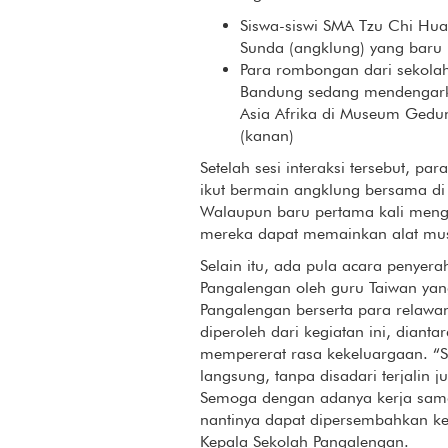
Siswa-siswi SMA Tzu Chi Hua
Sunda (angklung) yang baru pe
Para rombongan dari sekola
Bandung sedang mendengark
Asia Afrika di Museum Gedun
(kanan)
Setelah sesi interaksi tersebut, pa
ikut bermain angklung bersama di
Walaupun baru pertama kali mengen
mereka dapat memainkan alat musi
Selain itu, ada pula acara penyer
Pangalengan oleh guru Taiwan yan
Pangalengan berserta para relawa
diperoleh dari kegiatan ini, dian
mempererat rasa kekeluargaan. “Sa
langsung, tanpa disadari terjalin
Semoga dengan adanya kerja sama
nantinya dapat dipersembahkan k
Kepala Sekolah Pangalengan.