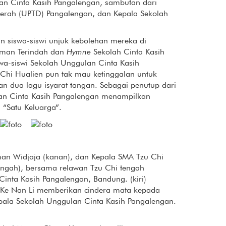
n Cinta Kasih Pangalengan, sambutan dari
aerah (UPTD) Pangalengan, dan Kepala Sekolah
an siswa-siswi unjuk kebolehan mereka di
uman Terindah dan
Hymne
Sekolah Cinta Kasih
a-siswi Sekolah Unggulan Cinta Kasih
 Chi Hualien pun tak mau ketinggalan untuk
dua lagu isyarat tangan. Sebagai penutup dari
lan Cinta Kasih Pangalengan menampilkan
 “Satu Keluarga”.
an Widjaja (kanan), dan Kepala SMA Tzu Chi
tengah), bersama relawan Tzu Chi tengah
inta Kasih Pangalengan, Bandung. (kiri)
 Ke Nan Li memberikan cindera mata kepada
epala Sekolah Unggulan Cinta Kasih Pangalengan.