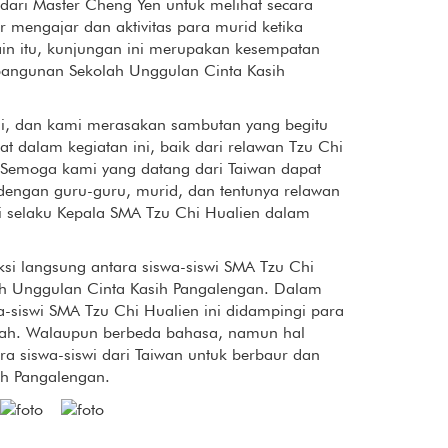
ari Master Cheng Yen untuk melihat secara
 mengajar dan aktivitas para murid ketika
ain itu, kunjungan ini merupakan kesempatan
bangunan Sekolah Unggulan Cinta Kasih
ni, dan kami merasakan sambutan yang begitu
bat dalam kegiatan ini, baik dari relawan Tzu Chi
 Semoga kami yang datang dari Taiwan dapat
dengan guru-guru, murid, dan tentunya relawan
Li selaku Kepala SMA Tzu Chi Hualien dalam
aksi langsung antara siswa-siswi SMA Tzu Chi
ah Unggulan Cinta Kasih Pangalengan. Dalam
a-siswi SMA Tzu Chi Hualien ini didampingi para
mah. Walaupun berbeda bahasa, namun hal
ra siswa-siswi dari Taiwan untuk berbaur dan
ah Pangalengan.