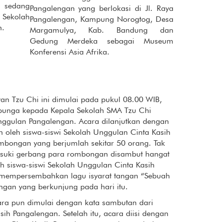
sedang
Pangalengan yang berlokasi di Jl. Raya
Sekolah
Pangalengan, Kampung Norogtog, Desa
n.
Margamulya, Kab. Bandung dan
Gedung Merdeka sebagai Museum
Konferensi Asia Afrika.
an Tzu Chi ini dimulai pada pukul 08.00 WIB,
bunga kepada Kepala Sekolah SMA Tzu Chi
Unggulan Pangalengan. Acara dilanjutkan dengan
 oleh siswa-siswi Sekolah Unggulan Cinta Kasih
bongan yang berjumlah sekitar 50 orang. Tak
asuki gerbang para rombongan disambut hangat
 siswa-siswi Sekolah Unggulan Cinta Kasih
 mempersembahkan lagu isyarat tangan “Sebuah
gan yang berkunjung pada hari itu.
ara pun dimulai dengan kata sambutan dari
ih Pangalengan. Setelah itu, acara diisi dengan