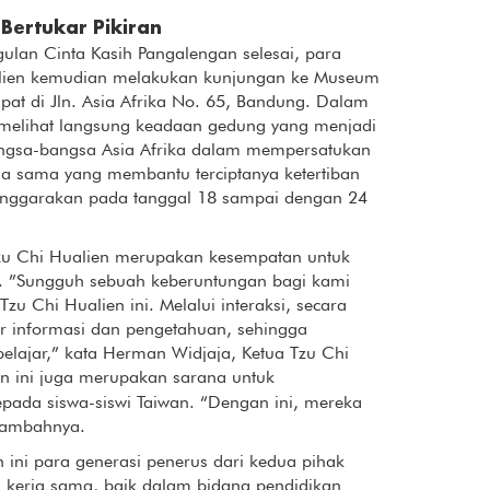
Bertukar Pikiran
ulan Cinta Kasih Pangalengan selesai, para
lien kemudian melakukan kunjungan ke Museum
mpat di Jln. Asia Afrika No. 65, Bandung. Dalam
melihat langsung keadaan gedung yang menjadi
angsa-bangsa Asia Afrika dalam mempersatukan
a sama yang membantu terciptanya ketertiban
enggarakan pada tanggal 18 sampai dengan 24
u Chi Hualien merupakan kesempatan untuk
an. ”Sungguh sebuah keberuntungan bagi kami
u Chi Hualien ini. Melalui interaksi, secara
ar informasi dan pengetahuan, sehingga
lajar,” kata Herman Widjaja, Ketua Tzu Chi
n ini juga merupakan sarana untuk
ada siswa-siswi Taiwan. “Dengan ini, mereka
tambahnya.
ni para generasi penerus dari kedua pihak
in kerja sama, baik dalam bidang pendidikan