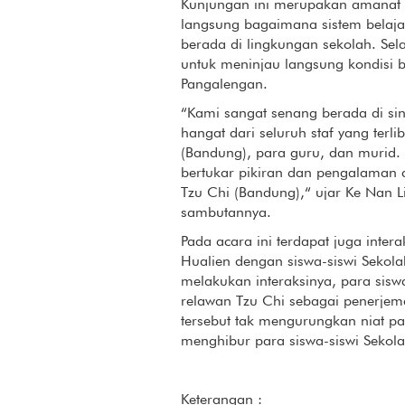
Kunjungan ini merupakan amanat d
langsung bagaimana sistem belajar
berada di lingkungan sekolah. Sel
untuk meninjau langsung kondisi 
Pangalengan.
“Kami sangat senang berada di si
hangat dari seluruh staf yang terli
(Bandung), para guru, dan murid.
bertukar pikiran dan pengalaman 
Tzu Chi (Bandung),“ ujar Ke Nan 
sambutannya.
Pada acara ini terdapat juga inter
Hualien dengan siswa-siswi Sekol
melakukan interaksinya, para sisw
relawan Tzu Chi sebagai penerje
tersebut tak mengurungkan niat pa
menghibur para siswa-siswi Sekol
Keterangan :