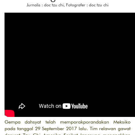
Jurnalis : doc tzu chi, Fotografer : doc tzu chi
Gempa dahsyat telah memporakporandakan Meksiko
pada tanggal 29 September 2017 lalu. Tim relawan gawat