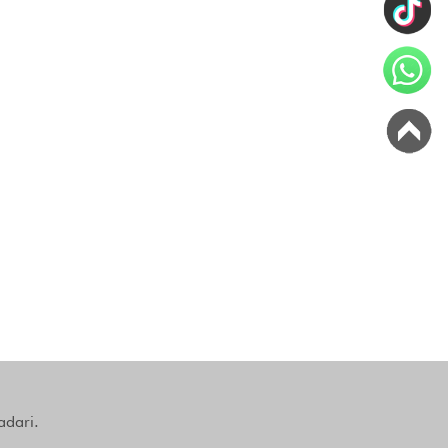
adari.