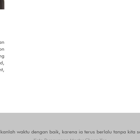
an
on
ng
d,
t,
anlah waktu dengan baik, karena ia terus berlalu tanpa kita s