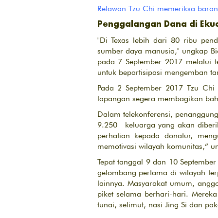
Relawan Tzu Chi memeriksa barang
Penggalangan Dana di Ekuad
"Di Texas lebih dari 80 ribu pe
sumber daya manusia," ungkap Bio
pada 7 September 2017 melalui t
untuk bepartisipasi mengemban ta
Pada 2 September 2017 Tzu Chi 
lapangan segera membagikan bahan
Dalam telekonferensi, penanggun
9.250 keluarga yang akan diberi
perhatian kepada donatur, meng
memotivasi wilayah komunitas,” 
Tepat tanggal 9 dan 10 Septembe
gelombang pertama di wilayah terp
lainnya. Masyarakat umum, anggo
piket selama berhari-hari. Merek
tunai, selimut, nasi Jing Si dan pa