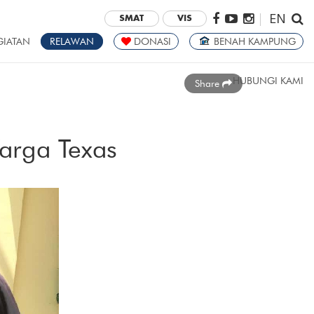
EN
|
SMAT
VIS
GIATAN
RELAWAN
DONASI
BENAH KAMPUNG
HUBUNGI KAMI
Share
Warga Texas