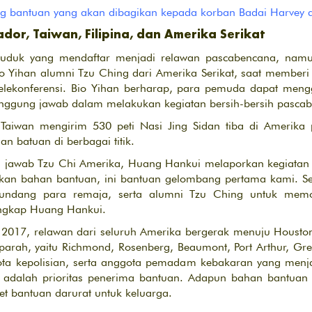
 bantuan yang akan dibagikan kepada korban Badai Harvey di 
or, Taiwan, Filipina, dan Amerika Serikat
nduduk yang mendaftar menjadi relawan pascabencana, nam
 Yihan alumni Tzu Ching dari Amerika Serikat, saat member
elekonferensi. Bio Yihan berharap, para pemuda dapat meng
nggung jawab dalam melakukan kegiatan bersih-bersih pascab
Taiwan mengirim 530 peti Nasi Jing Sidan tiba di Amerika
 batuan di berbagai titik.
g jawab Tzu Chi Amerika, Huang Hankui melaporkan kegiatan 
kan bahan bantuan, ini bantuan gelombang pertama kami. Sel
undang para remaja, serta alumni Tzu Ching untuk memoti
ungkap Huang Hankui.
r 2017, relawan dari seluruh Amerika bergerak menuju Houst
arah, yaitu Richmond, Rosenberg, Beaumont, Port Arthur, Gre
ta kepolisian, serta anggota pemadam kebakaran yang menja
a adalah prioritas penerima bantuan. Adapun bahan bantuan 
ket bantuan darurat untuk keluarga.