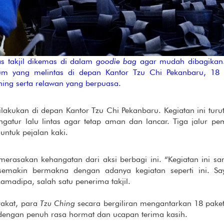
 takjil dikemas di dalam
goodie bag
agar mudah dibagikan. 
m yang melintas di depan Kantor Tzu Chi Pekanbaru, 18 
hing serta relawan yang berpuasa.
dilakukan di depan Kantor Tzu Chi Pekanbaru. Kegiatan ini turu
gatur lalu lintas agar tetap aman dan lancar. Tiga jalur pem
untuk pejalan kaki.
erasakan kehangatan dari aksi berbagi ini. “Kegiatan ini s
a semakin bermakna dengan adanya kegiatan seperti ini. S
amadipa, salah satu penerima takjil.
akat, para
Tzu Ching
secara bergiliran mengantarkan 18 paket
 dengan penuh rasa hormat dan ucapan terima kasih.