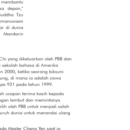
 membantu
sa depan,"
 Buddha Tzu
emanusiaan
ar di dunia
 Mandarin
Chi yang dikeluarkan oleh PBB dan
i sekolah bahasa di Amerika
n 2000, ketika seorang biksuni
ung, di mana ia adalah siswa
empa 921 pada tahun 1999.
ah ucapan terima kasih kepada
dengan lembut dan memintanya
lih oleh PBB untuk menjadi salah
luruh dunia untuk menandai ulang
da Master Cheng Yen saat ia