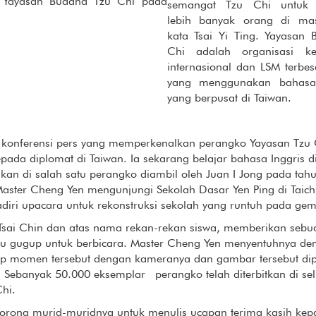
i Yayasan Buddha Tzu Chi pada
semangat Tzu Chi untuk
lebih banyak orang di ma
kata Tsai Yi Ting. Yayasan
Chi adalah organisasi k
internasional dan LSM terbes
yang menggunakan bahasa
yang berpusat di Taiwan.
 konferensi pers yang memperkenalkan perangko Yayasan Tzu 
da diplomat di Taiwan. Ia sekarang belajar bahasa Inggris d
lkan di salah satu perangko diambil oleh Juan I Jong pada tahu
Master Cheng Yen mengunjungi Sekolah Dasar Yen Ping di Taich
adiri upacara untuk rekonstruksi sekolah yang runtuh pada g
g Tsai Chin dan atas nama rekan-rekan siswa, memberikan sebu
rlalu gugup untuk berbicara. Master Cheng Yen menyentuhnya 
ap momen tersebut dengan kameranya dan gambar tersebut dipi
 Sebanyak 50.000 eksemplar perangko telah diterbitkan di se
hi.
rong murid-muridnya untuk menulis ucapan terima kasih kepa