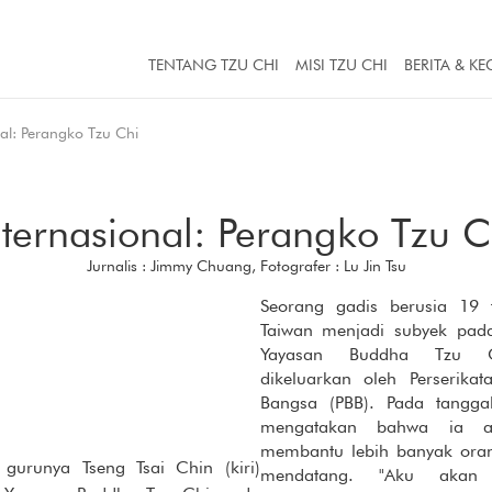
TENTANG TZU CHI
MISI TZU CHI
BERITA & KE
nal: Perangko Tzu Chi
nternasional: Perangko Tzu C
Jurnalis : Jimmy Chuang, Fotografer : Lu Jin Tsu
Seorang gadis berusia 19 
Taiwan menjadi subyek pad
Yayasan Buddha Tzu 
dikeluarkan oleh Perserika
Bangsa (PBB). Pada tanggal
mengatakan bahwa ia a
membantu lebih banyak ora
 gurunya Tseng Tsai Chin (kiri)
mendatang. "Aku akan 