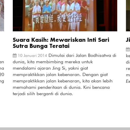
Suara Kasih: Mewariskan Inti Sari
J
Sutra Bunga Teratai
Dimulai dari Jalan Bodhisatwa di
k
10 Januari 2014
an
dunia, kita membimbing mereka untuk
d
ma
mendalami ajaran Jing Si, yakni giat
r
20
mempraktikkan jalan kebenaran. Dengan giat
m
ng
mempraktikkan jalan kebenaran, kita akan lebih
E
memahami penderitaan di dunia. Kini bencana
terjadi silih berganti di dunia.