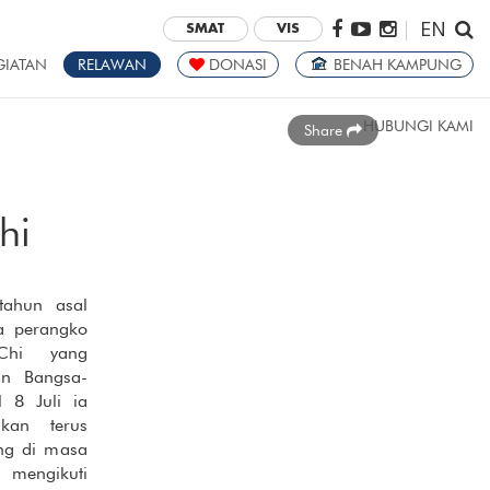
EN
|
SMAT
VIS
GIATAN
RELAWAN
DONASI
BENAH KAMPUNG
HUBUNGI KAMI
Share
hi
tahun asal
a perangko
Chi yang
tan Bangsa-
 8 Juli ia
kan terus
ng di masa
mengikuti