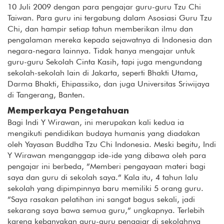
10 Juli 2009 dengan para pengajar guru-guru Tzu Chi
Taiwan. Para guru ini tergabung dalam Asosiasi Guru Tzu
Chi, dan hampir setiap tahun memberikan ilmu dan
pengalaman mereka kepada sejawatnya di Indonesia dan
negara-negara lainnya. Tidak hanya mengajar untuk
guru-guru Sekolah Cinta Kasih, tapi juga mengundang
sekolah-sekolah lain di Jakarta, seperti Bhakti Utama,
Darma Bhakti, Ehipassiko, dan juga Universitas Sriwijaya
di Tangerang, Banten.
Memperkaya Pengetahuan
Bagi Indi Y Wirawan, ini merupakan kali kedua ia
mengikuti pendidikan budaya humanis yang diadakan
oleh Yayasan Buddha Tzu Chi Indonesia. Meski begitu, Indi
Y Wirawan menganggap ide-ide yang dibawa oleh para
pengajar ini berbeda, ”Memberi pengayaan materi bagi
saya dan guru di sekolah saya.” Kala itu, 4 tahun lalu
sekolah yang dipimpinnya baru memiliki 5 orang guru.
”Saya rasakan pelatihan ini sangat bagus sekali, jadi
sekarang saya bawa semua guru,” ungkapnya. Terlebih
karena kebanyakan guru-guru pengajar di sekolahnya