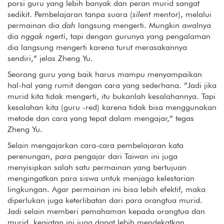
porsi guru yang lebih banyak dan peran murid sangat
sedikit. Pembelajaran tanpa suara (
silent mentor
), melalui
permainan dia
dah
langsung mengerti. Mungkin awalnya
dia
nggak ngerti
, tapi dengan gurunya yang pengalaman
dia langsung mengerti karena turut merasakannya
sendiri,” jelas Zheng Yu.
Seorang guru yang baik harus mampu menyampaikan
hal-hal yang rumit dengan cara yang sederhana. ”Jadi jika
murid kita tidak mengerti, itu bukanlah kesalahannya. Tapi
kesalahan kita (guru -red) karena tidak bisa menggunakan
metode dan cara yang tepat dalam mengajar,” tegas
Zheng Yu.
Selain mengajarkan cara-cara pembelajaran kata
perenungan, para pengajar dari Taiwan ini juga
menyisipkan salah satu permainan yang bertujuan
mengingatkan para siswa untuk menjaga kelestarian
lingkungan. Agar permainan ini bisa lebih efektif, maka
diperlukan juga keterlibatan dari para orangtua murid.
Jadi selain memberi pemahaman kepada orangtua dan
murid, kegiatan ini juga dapat lebih mendekatkan