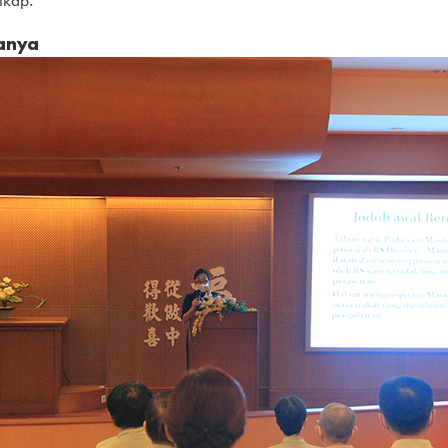
ikap.
anya