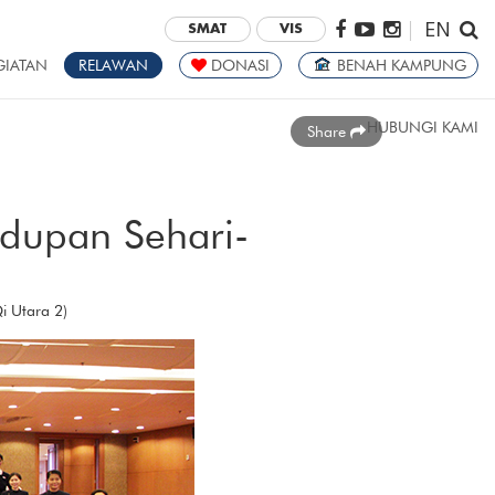
EN
|
SMAT
VIS
GIATAN
RELAWAN
DONASI
BENAH KAMPUNG
HUBUNGI KAMI
Share
dupan Sehari-
Qi Utara 2)