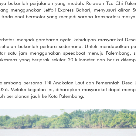
aya bukanlah perjalanan yang mudah. Relawan Tzu Chi Pale
bang menggunakan Jetfoil Express Bahari, menyusuri aliran 
tradisional bermotor yang menjadi sarana transportasi masya
terbatas menjadi gambaran nyata kehidupan masyarakat Desa
sehatan bukanlah perkara sederhana. Untuk mendapatkan pe
tar satu jam menggunakan speedboat menuju Palembang, sem
uskesmas yang berjarak sekitar 20 kilometer dan harus dit
i Palembang bersama TNI Angkatan Laut dan Pemerintah Desa 
026. Melalui kegiatan ini, diharapkan masyarakat dapat memp
h perjalanan jauh ke Kota Palembang.