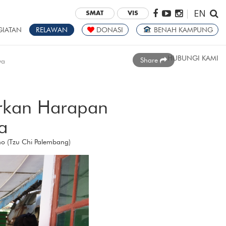
EN
|
SMAT
VIS
GIATAN
RELAWAN
DONASI
BENAH KAMPUNG
HUBUNGI KAMI
Share
ya
irkan Harapan
a
no (Tzu Chi Palembang)