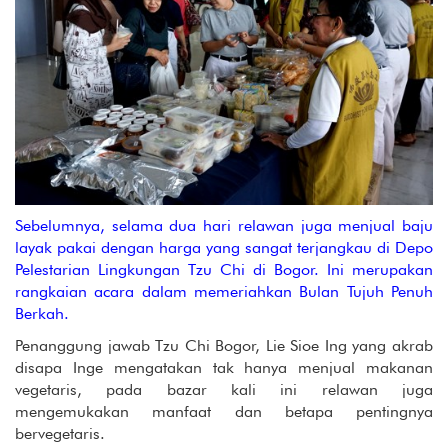
Sebelumnya, selama dua hari relawan juga menjual baju
layak pakai dengan harga yang sangat terjangkau di Depo
Pelestarian Lingkungan Tzu Chi di Bogor. Ini merupakan
rangkaian acara dalam memeriahkan Bulan Tujuh Penuh
Berkah.
Penanggung jawab Tzu Chi Bogor, Lie Sioe Ing yang akrab
disapa Inge mengatakan tak hanya menjual makanan
vegetaris, pada bazar kali ini relawan juga
mengemukakan manfaat dan betapa pentingnya
bervegetaris.