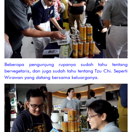
Beberapa pengunjung rupanya sudah tahu tentang
bervegetaris, dan juga sudah tahu tentang Tzu Chi. Seperti
Wirawan yang datang bersama keluarganya.