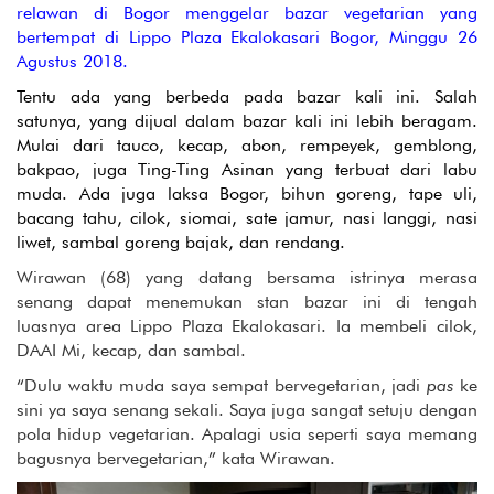
relawan di Bogor menggelar bazar vegetarian yang
bertempat di Lippo Plaza Ekalokasari Bogor, Minggu 26
Agustus 2018.
Tentu ada yang berbeda pada bazar kali ini. Salah
satunya, yang dijual dalam bazar kali ini lebih beragam.
Mulai dari tauco, kecap, abon, rempeyek, gemblong,
bakpao, juga Ting-Ting Asinan yang terbuat dari labu
muda. Ada juga laksa Bogor, bihun goreng, tape uli,
bacang tahu, cilok, siomai, sate jamur, nasi langgi, nasi
liwet, sambal goreng bajak, dan rendang.
Wirawan (68) yang datang bersama istrinya merasa
senang dapat menemukan stan bazar ini di tengah
luasnya area Lippo Plaza Ekalokasari. Ia membeli cilok,
DAAI Mi, kecap, dan sambal.
“Dulu waktu muda saya sempat bervegetarian, jadi
pas
ke
sini ya saya senang sekali. Saya juga sangat setuju dengan
pola hidup vegetarian. Apalagi usia seperti saya memang
bagusnya bervegetarian,” kata Wirawan.