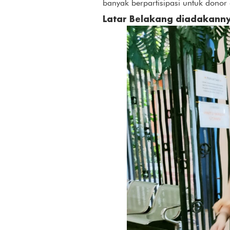
banyak berpartisipasi untuk donor
Latar Belakang diadakann