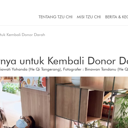
TENTANG TZU CHI
MISI TZU CHI
BERITA & KE
tuk Kembali Donor Darah
tnya untuk Kembali Donor D
Yuliawati Yohanda (He Qi Tangerang), Fotografer : Binawan Tandanu (He Q