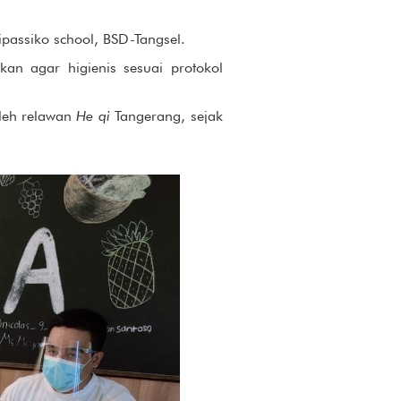
assiko school, BSD-Tangsel.
an agar higienis sesuai protokol
oleh relawan
He qi
Tangerang, sejak