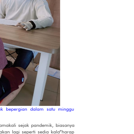
ak bepergian dalam satu minggu
amakali sejak pandemik, biasanya
akan lagi seperti sedia kala”harap