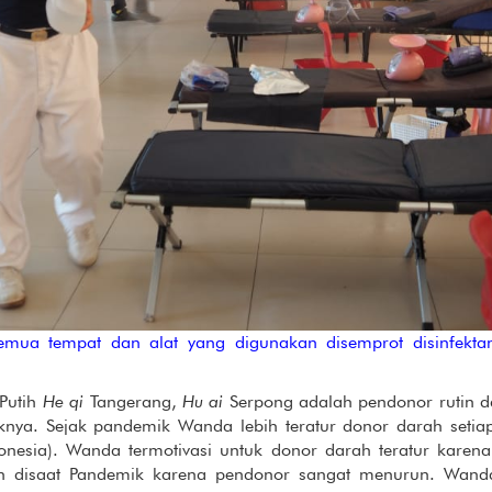
emua tempat dan alat yang digunakan disemprot disinfekt
Putih
He qi
Tangerang,
Hu ai
Serpong adalah pendonor rutin dan
iknya. Sejak pandemik Wanda lebih teratur donor darah setiap
nesia). Wanda termotivasi untuk donor darah teratur kare
 disaat Pandemik karena pendonor sangat menurun. Wanda