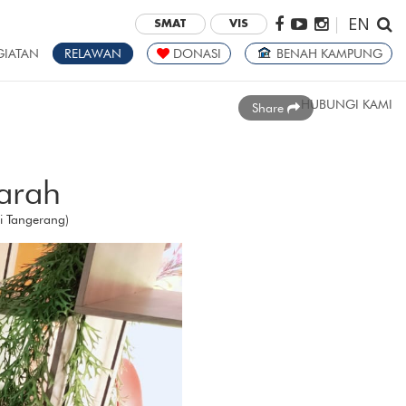
EN
|
SMAT
VIS
GIATAN
RELAWAN
DONASI
BENAH KAMPUNG
HUBUNGI KAMI
Share
arah
i Tangerang)