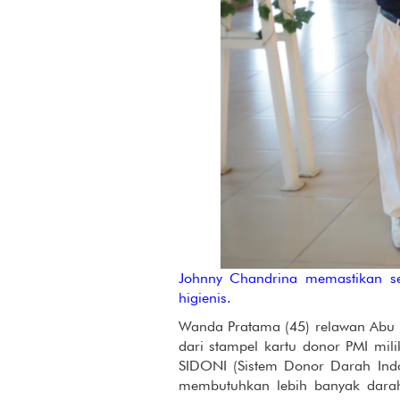
Johnny Chandrina memastikan s
higienis.
Wanda Pratama (45) relawan Abu 
dari stampel kartu donor PMI mil
SIDONI (Sistem Donor Darah Indo
membutuhkan lebih banyak darah