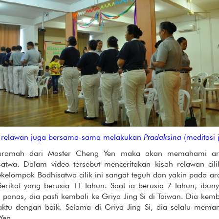
 relawan juga bersama-sama melakukan
Pradaksina
(meditasi j
eramah dari Master Cheng Yen maka akan memahami arti
isatwa. Dalam video tersebut menceritakan kisah relawan c
ekelompok Bodhisatwa cilik ini sangat teguh dan yakin pada 
Serikat yang berusia 11 tahun. Saat ia berusia 7 tahun, ib
im panas, dia pasti kembali ke Griya Jing Si di Taiwan. Dia ke
ktu dengan baik. Selama di Griya Jing Si, dia selalu mema
Yen.