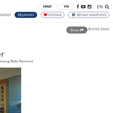
EN
|
SMAT
VIS
GIATAN
RELAWAN
DONASI
BENAH KAMPUNG
HUBUNGI KAMI
Share
r
Tanjung Balai Karimun)