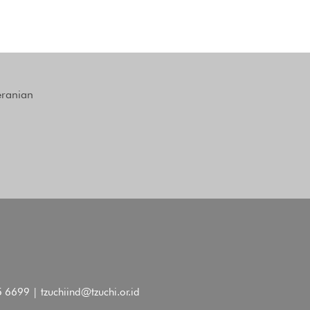
eranian
 6699 | tzuchiind@tzuchi.or.id