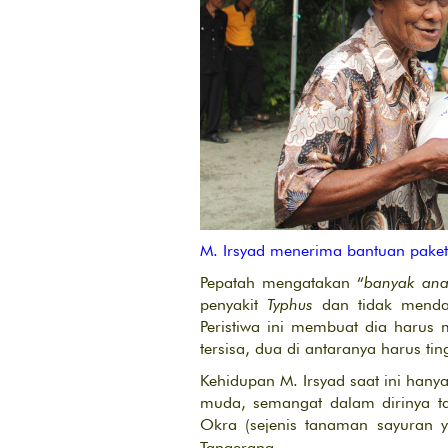
M. Irsyad menerima bantuan paket 
Pepatah mengatakan “
banyak ana
penyakit
Typhus
dan tidak mendap
Peristiwa ini membuat dia harus 
tersisa, dua di antaranya harus t
Kehidupan M. Irsyad saat ini hany
muda, semangat dalam dirinya t
Okra (sejenis tanaman sayuran 
Tangerang.