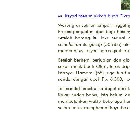
M. Irsyad menunjukkan buah Okra 
Warung di sekitar tempat tinggal
Proses penjualan dan bagi hasil
setelah barang itu laku terjual
semaleman
itu
gocap
(50 ribu) ata
membuat M. Irsyad harus gigit jar
Setelah berhenti berjualan dan d
sekali metik buah Okra, terus dap
Istrinya, Hamami (55) juga turu
sandal dengan upah Rp. 6.500,- p
Tali sandal tersebut ia dapat dar
Kalau sudah habis, kita belum dia
membutuhkan waktu beberapa hari
selain untuk menghemat kayu baka