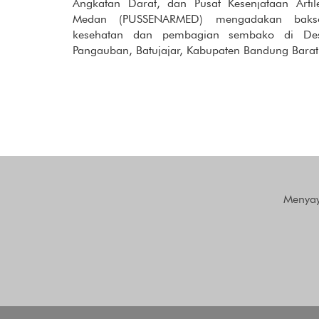
Angkatan Darat, dan Pusat Kesenjataan Artile
Medan (PUSSENARMED) mengadakan baks
kesehatan dan pembagian sembako di De
Pangauban, Batujajar, Kabupaten Bandung Barat
Menyay