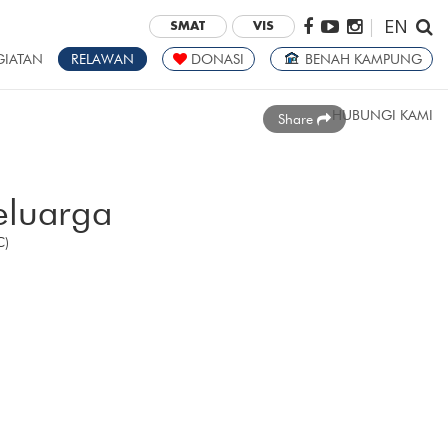
EN
|
SMAT
VIS
GIATAN
RELAWAN
DONASI
BENAH KAMPUNG
HUBUNGI KAMI
Share
luarga
C)