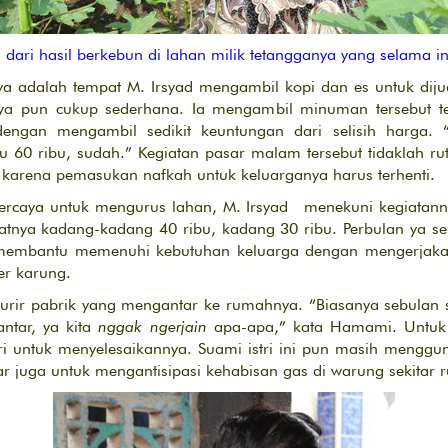
dari hasil berkebun di lahan milik tetangganya yang selama i
nya adalah tempat M. Irsyad mengambil kopi dan es untuk dij
nya pun cukup sederhana. Ia mengambil minuman tersebut 
 dengan mengambil sedikit keuntungan dari selisih harga
u 60 ribu, sudah.” Kegiatan pasar malam tersebut tidaklah ru
i karena pemasukan nafkah untuk keluarganya harus terhenti.
ipercaya untuk mengurus lahan, M. Irsyad menekuni kegiatan
atnya kadang-kadang 40 ribu, kadang 30 ribu. Perbulan ya seki
t membantu memenuhi kebutuhan keluarga dengan mengerjaka
er karung.
i kurir pabrik yang mengantar ke rumahnya. “Biasanya sebulan 
ntar, ya kita
nggak ngerjain
apa-apa,” kata Hamami. Untuk 
 untuk menyelesaikannya. Suami istri ini pun masih mengg
r juga untuk mengantisipasi kehabisan gas di warung sekitar