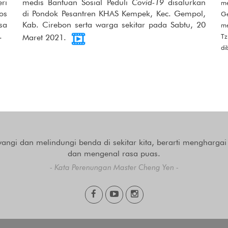
ri
medis Bantuan Sosial Peduli
Covid-19
disalurkan
me
os
di Pondok Pesantren KHAS Kempek, Kec. Gempol,
Ge
sa
Kab. Cirebon serta warga sekitar pada Sabtu, 20
me
.
Tz
Maret 2021.
di
angi dan melindungi benda di sekitar kita, berarti menghargai
dan mengenal rasa puas.
- Kata Perenungan Master Cheng Yen -