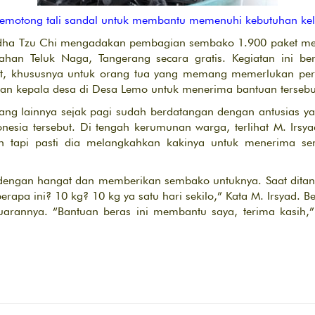
memotong tali sandal untuk membantu memenuhi kebutuhan ke
dha Tzu Chi mengadakan pembagian sembako 1.900 paket melip
han Teluk Naga, Tangerang secara gratis. Kegiatan ini be
ut, khususnya untuk orang tua yang memang memerlukan perha
jaran kepala desa di Desa Lemo untuk menerima bantuan tersebu
ng lainnya sejak pagi sudah berdatangan dengan antusias y
nesia tersebut. Di tengah kerumunan warga, terlihat M. Irs
n tapi pasti dia melangkahkan kakinya untuk menerima s
engan hangat dan memberikan sembako untuknya. Saat ditan
erapa ini? 10 kg? 10 kg ya satu hari sekilo,” Kata M. Irsyad. B
arannya. “Bantuan beras ini membantu saya, terima kasih,”