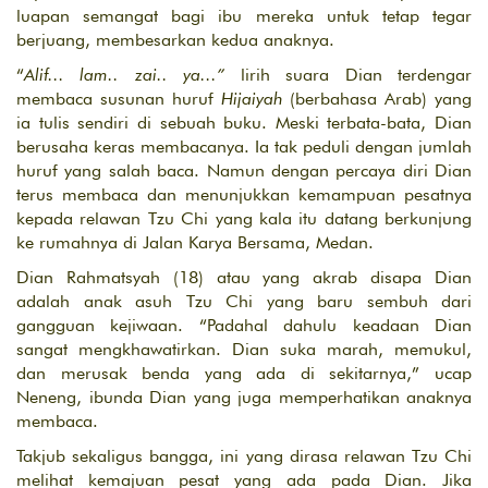
luapan semangat bagi ibu mereka untuk tetap tegar
berjuang, membesarkan kedua anaknya.
“
Alif... lam.. zai.. ya...”
lirih suara Dian terdengar
membaca susunan huruf
Hijaiyah
(berbahasa Arab) yang
ia tulis sendiri di sebuah buku. Meski terbata-bata, Dian
berusaha keras membacanya. Ia tak peduli dengan jumlah
huruf yang salah baca. Namun dengan percaya diri Dian
terus membaca dan menunjukkan kemampuan pesatnya
kepada relawan Tzu Chi yang kala itu datang berkunjung
ke rumahnya di Jalan Karya Bersama, Medan.
Dian Rahmatsyah (18) atau yang akrab disapa Dian
adalah anak asuh Tzu Chi yang baru sembuh dari
gangguan kejiwaan. “Padahal dahulu keadaan Dian
sangat mengkhawatirkan. Dian suka marah, memukul,
dan merusak benda yang ada di sekitarnya,” ucap
Neneng, ibunda Dian yang juga memperhatikan anaknya
membaca.
Takjub sekaligus bangga, ini yang dirasa relawan Tzu Chi
melihat kemajuan pesat yang ada pada Dian. Jika