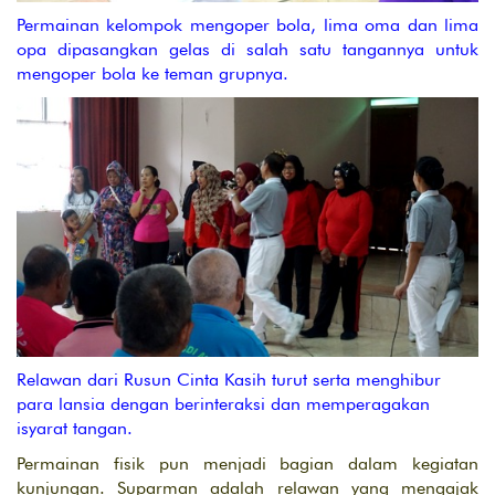
Permainan kelompok mengoper bola, lima oma dan lima
opa dipasangkan gelas di salah satu tangannya untuk
mengoper bola ke teman grupnya.
Relawan dari Rusun Cinta Kasih turut serta menghibur
para lansia dengan berinteraksi dan memperagakan
isyarat tangan.
Permainan fisik pun menjadi bagian dalam kegiatan
kunjungan. Suparman adalah relawan yang mengajak