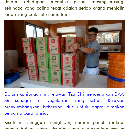
dalam kehidupan memiliki peran masing-masing,
sehingga yang paling tepat adalah setiap orang menjalin
jodoh yang baik satu sama lain.
Dalam kunjungan ini, relawan Tzu Chi mengenalkan DAAI
Mi sebagai mi vegetarian yang sehat. Relawan
menyumbangkan beberapa dus untuk dapat dimakan
bersama para lansia.
Kisah ini sungguh menghibur, namun penuh makna,
bahwa hal ini sama dengan yang diungkapkan Master