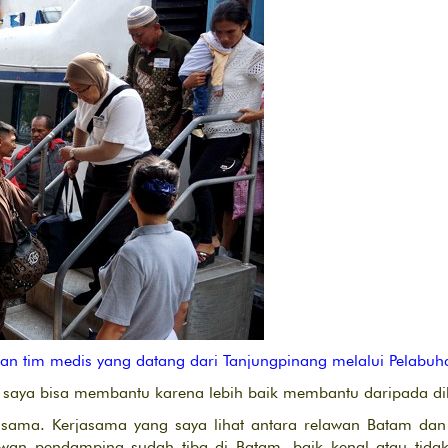
dan tim medis yang datang dari Tanjungpinang melalui Pelabuh
gi saya bisa membantu karena lebih baik membantu daripada dib
rjasama. Kerjasama yang saya lihat antara relawan Batam da
awan pendamping sudah tiba di Batam, baik kenal atau tid