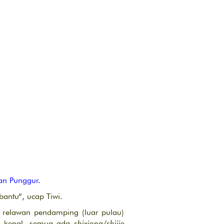
an Punggur.
antu”, ucap Tiwi.
n relawan pendamping (luar pulau)
ak kenal, semua ada
shixiong/shijie