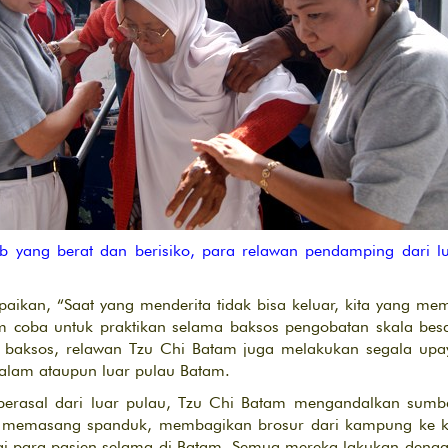
yang berat dan berisiko, para relawan pendamping dari lu
ikan, “Saat yang menderita tidak bisa keluar, kita yang memi
m coba untuk praktikan selama baksos pengobatan skala besa
 baksos, relawan Tzu Chi Batam juga melakukan segala upa
 dalam ataupun luar pulau Batam.
erasal dari luar pulau, Tzu Chi Batam mengandalkan sumba
ri memasang spanduk, membagikan brosur dari kampung ke
 para pasien selama di Batam. Semua mereka lakukan dengan