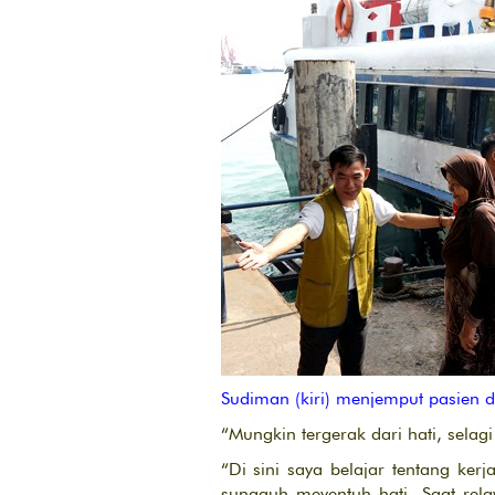
Sudiman (kiri) menjemput pasien 
“Mungkin tergerak dari hati, sela
“Di sini saya belajar tentang ke
sungguh meyentuh hati. Saat rel