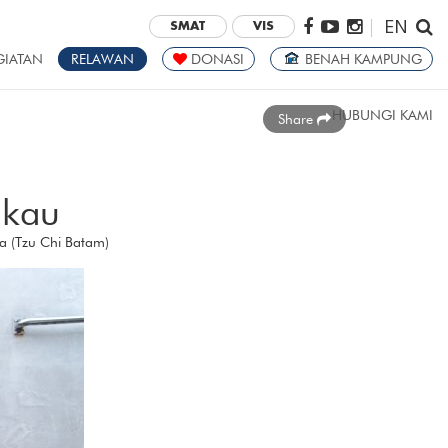
EN
|
SMAT
VIS
GIATAN
RELAWAN
DONASI
BENAH KAMPUNG
HUBUNGI KAMI
Share
gkau
ra (Tzu Chi Batam)