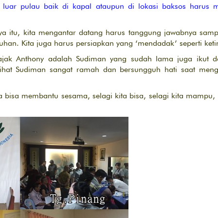
luar pulau baik di kapal ataupun di lokasi baksos harus 
nya itu, kita mengantar datang harus tanggung jawabnya samp
uhan. Kita juga harus persiapkan yang ‘mendadak’ seperti keti
ajak Anthony adalah Sudiman yang sudah lama juga ikut d
rlihat Sudiman sangat ramah dan bersungguh hati saat men
ena bisa membantu sesama, selagi kita bisa, selagi kita mamp