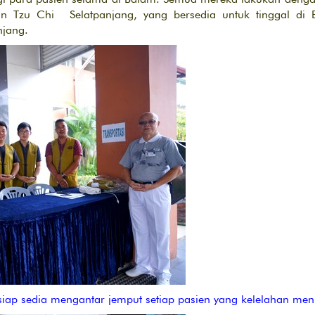
awan Tzu Chi Selatpanjang, yang bersedia untuk tinggal d
njang.
siap sedia mengantar jemput setiap pasien yang kelelahan men