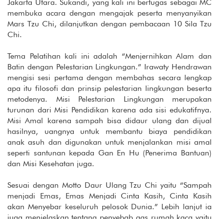
Jakarta Utara. Sukandi, yang kali ini bertugas sebagai MC
membuka acara dengan mengajak peserta menyanyikan
Mars Tzu Chi, dilanjutkan dengan pembacaan 10 Sila Tzu
Chi.
Tema Pelatihan kali ini adalah “Menjernihkan Alam dan
Batin dengan Pelestarian Lingkungan.” Irawaty Hendrawan
mengisi sesi pertama dengan membahas secara lengkap
apa itu filosofi dan prinsip pelestarian lingkungan beserta
metodenya. Misi Pelestarian Lingkungan merupakan
turunan dari Misi Pendidikan karena ada sisi edukatifnya.
Misi Amal karena sampah bisa didaur ulang dan dijual
hasilnya, uangnya untuk membantu biaya pendidikan
anak asuh dan digunakan untuk menjalankan misi amal
seperti santunan kepada Gan En Hu (Penerima Bantuan)
dan Misi Kesehatan juga.
Sesuai dengan Motto Daur Ulang Tzu Chi yaitu “Sampah
menjadi Emas, Emas Menjadi Cinta Kasih, Cinta Kasih
akan Menyebar keseluruh pelosok Dunia.” Lebih lanjut ia
juga menjelaskan tentang penyebab gas rumah kaca yaitu