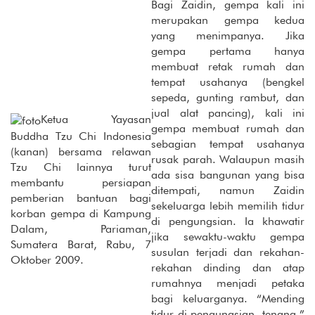
Bagi Zaidin, gempa kali ini
merupakan gempa kedua
yang menimpanya. Jika
gempa pertama hanya
membuat retak rumah dan
tempat usahanya (bengkel
sepeda, gunting rambut, dan
jual alat pancing), kali ini
Ketua Yayasan
gempa membuat rumah dan
Buddha Tzu Chi Indonesia
sebagian tempat usahanya
(kanan) bersama relawan
rusak parah. Walaupun masih
Tzu Chi lainnya turut
ada sisa bangunan yang bisa
membantu persiapan
ditempati, namun Zaidin
pemberian bantuan bagi
sekeluarga lebih memilih tidur
korban gempa di Kampung
di pengungsian. Ia khawatir
Dalam, Pariaman,
jika sewaktu-waktu gempa
Sumatera Barat, Rabu, 7
susulan terjadi dan rekahan-
Oktober 2009.
rekahan dinding dan atap
rumahnya menjadi petaka
bagi keluarganya. “Mending
tidur di pengungsian, tenang,”