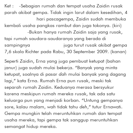
Ket : -Sebagian rumah dan tempat usaha Zaidin rusak
parah akibat gempa. Tidak ingin larut dalam kesedihan, 4
hari pascagempa, Zaidin sudah membuka
kembali usaha pangkas rambut dan juga tokonya. (kiri)
-Bukan hanya rumah Zaidin saja yang rusak,
tapi rumah saudara-saudaranya yang berada di
sampingnya juga turut rusak akibat gempa
7,6 skala Richter pada Rabu, 30 September 2009. (kanan)
Seperti Zaidin, Erna yang juga pembuat ketupat (bahan
janur) juga sudah mulai bekerja. “Banyak yang minta
ketupat, soalnya di pasar
dah
mulai banyak yang dagang
lagi,” kata Erna. Rumah Erna pun rusak, meski tak
separah rumah Zaidin. Keduanya merasa bersyukur
karena meskipun rumah mereka rusak, tak ada satu
keluarga pun yang menjadi korban. “Untung gempanya
sore, kalau malam,
wah
tidak tahu
deh
,” tutur Ernawati.
Gempa mungkin telah meruntuhkan rumah dan tempat
usaha mereka, tapi gempa tak sanggup meruntuhkan
semangat hidup mereka.