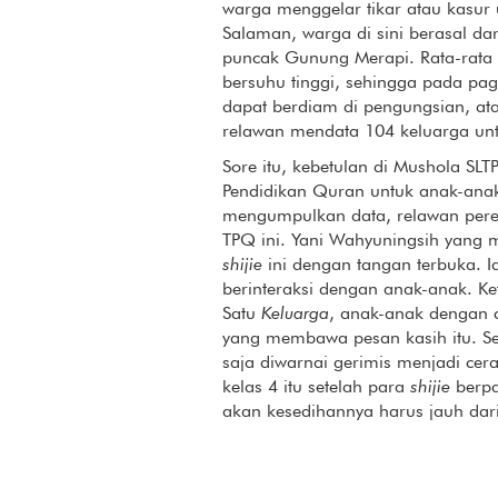
warga menggelar tikar atau kasur 
Salaman, warga di sini berasal dar
puncak Gunung Merapi. Rata-rata
bersuhu tinggi, sehingga pada pa
dapat berdiam di pengungsian, atau
relawan mendata 104 keluarga un
Sore itu, kebetulan di Mushola 
Pendidikan Quran untuk anak-ana
mengumpulkan data, relawan per
TPQ ini. Yani Wahyuningsih yang
shijie
ini dengan tangan terbuka. 
berinteraksi dengan anak-anak. Ke
Satu
Keluarga
, anak-anak dengan 
yang membawa pesan kasih itu. 
saja diwarnai gerimis menjadi cera
kelas 4 itu setelah para
shijie
berpa
akan kesedihannya harus jauh dar