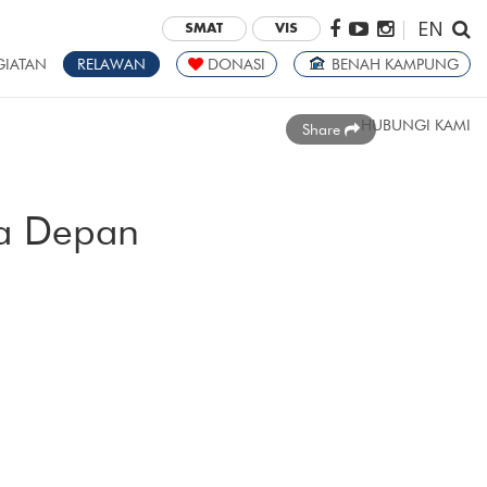
EN
|
SMAT
VIS
GIATAN
RELAWAN
DONASI
BENAH KAMPUNG
HUBUNGI KAMI
Share
sa Depan