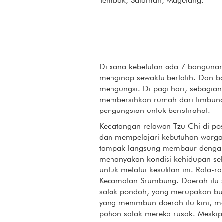
Tembak, Salaman, Magelang.
Di sana kebetulan ada 7 bangunan
menginap sewaktu berlatih. Dan b
mengungsi. Di pagi hari, sebagia
membersihkan rumah dari timbunan
pengungsian untuk beristirahat.
Kedatangan relawan Tzu Chi di po
dan mempelajari kebutuhan warga 
tampak langsung membaur dengan
menanyakan kondisi kehidupan se
untuk melalui kesulitan ini. Rata-
Kecamatan Srumbung. Daerah itu s
salak pondoh, yang merupakan bu
yang menimbun daerah itu kini, 
pohon salak mereka rusak. Meskip