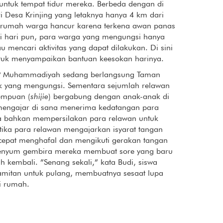
untuk tempat tidur mereka. Berbeda dengan di
i Desa Krinjing yang letaknya hanya 4 km dari
 rumah warga hancur karena terkena awan panas
gi hari pun, para warga yang mengungsi hanya
 mencari aktivitas yang dapat dilakukan. Di sini
tuk menyampaikan bantuan keesokan harinya.
SLTP Muhammadiyah sedang berlangsung Taman
k yang mengungsi. Sementara sejumlah relawan
empuan (
shijie
) bergabung dengan anak-anak di
 mengajar di sana menerima kedatangan para
Ia bahkan mempersilakan para relawan untuk
tika para relawan mengajarkan isyarat tangan
cepat menghafal dan mengikuti gerakan tangan
Senyum gembira mereka membuat sore yang baru
h kembali. ”Senang sekali,” kata Budi, siswa
mitan untuk pulang, membuatnya sesaat lupa
i rumah.