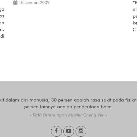
“
18 Januari 2009
ga
d
os
p
an
k
m.
C
di
kit dalam diri manusia, 30 persen adalah rasa sakit pada fisikn
persen lainnya adalah penderitaan batin.
- Kata Perenungan Master Cheng Yen -