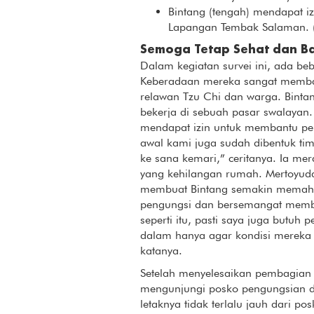
Bintang (tengah) mendapat izi
Lapangan Tembak Salaman. 
Semoga Tetap Sehat dan B
Dalam kegiatan survei ini, ada b
Keberadaan mereka sangat memba
relawan Tzu Chi dan warga. Bintan
bekerja di sebuah pasar swalayan
mendapat izin untuk membantu pe
awal kami juga sudah dibentuk t
ke sana kemari,” ceritanya. Ia me
yang kehilangan rumah. Mertoyuda
membuat Bintang semakin memaha
pengungsi dan bersemangat memb
seperti itu, pasti saya juga butuh
dalam hanya agar kondisi mereka t
katanya.
Setelah menyelesaikan pembagian 
mengunjungi posko pengungsian d
letaknya tidak terlalu jauh dari po