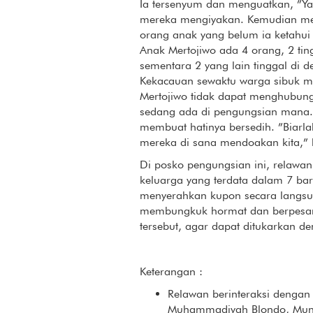
Ia tersenyum dan menguatkan, ”Ya
mereka mengiyakan. Kemudian melu
orang anak yang belum ia ketahu
Anak Mertojiwo ada 4 orang, 2 ti
sementara 2 yang lain tinggal di d
Kekacauan sewaktu warga sibuk me
Mertojiwo tidak dapat menghubungi
sedang ada di pengungsian mana.
membuat hatinya bersedih. ”Biarla
mereka di sana mendoakan kita,”
Di posko pengungsian ini, relaw
keluarga yang terdata dalam 7 ba
menyerahkan kupon secara langsun
membungkuk hormat dan berpesan
tersebut, agar dapat ditukarkan d
Keterangan :
Relawan berinteraksi dengan
Muhammadiyah Blondo, Mung