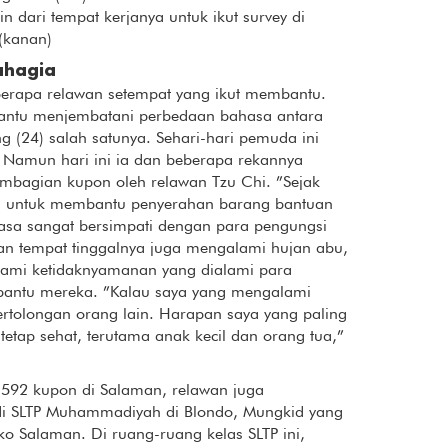
n dari tempat kerjanya untuk ikut survey di
(kanan)
ahagia
eberapa relawan setempat yang ikut membantu.
ntu menjembatani perbedaan bahasa antara
g (24) salah satunya. Sehari-hari pemuda ini
. Namun hari ini ia dan beberapa rekannya
mbagian kupon oleh relawan Tzu Chi. ”Sejak
im untuk membantu penyerahan barang bantuan
rasa sangat bersimpati dengan para pengungsi
n tempat tinggalnya juga mengalami hujan abu,
mi ketidaknyamanan yang dialami para
antu mereka. ”Kalau saya yang mengalami
 pertolongan orang lain. Harapan saya yang paling
etap sehat, terutama anak kecil dan orang tua,”
592 kupon di Salaman, relawan juga
i SLTP Muhammadiyah di Blondo, Mungkid yang
sko Salaman. Di ruang-ruang kelas SLTP ini,