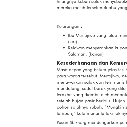
hilangnya kebun salak menyebabk
mereka masih terselimuti abu yang
Keterangan :
Ibu Mertojiwo yang tetap me
(kiri)
Relawan menyerahkan kupon
Salaman. (kanan)
Kesederhanaan dan Kemur
Masa depan yang belum jelas terl
para warga tersebut. Mertojiwo, ne
menawarkan salak dan teh manis 
mendatangi sudut barak yang ditem
terakhir yang diambil oleh menan
setelah hujan pasir berlalu. Hujan
pohon salaknya rubuh. ”Mungkin s
lumpuh,” kata menantu laki-lakiny
Posan
Shixiong
mendengarkan penuh 