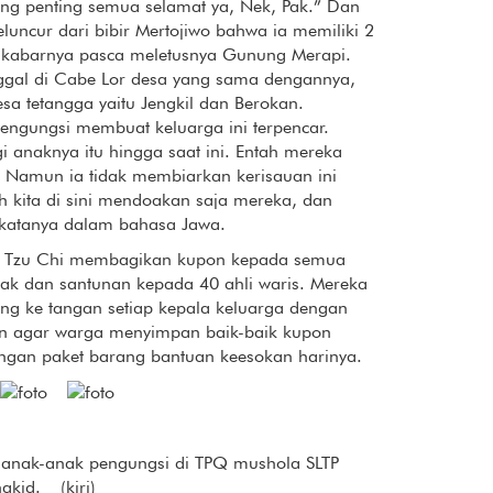
ng penting semua selamat ya, Nek, Pak.” Dan
ncur dari bibir Mertojiwo bahwa ia memiliki 2
i kabarnya pasca meletusnya Gunung Merapi.
nggal di Cabe Lor desa yang sama dengannya,
esa tetangga yaitu Jengkil dan Berokan.
ngungsi membuat keluarga ini terpencar.
 anaknya itu hingga saat ini. Entah mereka
 Namun ia tidak membiarkan kerisauan ini
h kita di sini mendoakan saja mereka, dan
 katanya dalam bahasa Jawa.
an Tzu Chi membagikan kupon kepada semua
rak dan santunan kepada 40 ahli waris. Mereka
g ke tangan setiap kepala keluarga dengan
 agar warga menyimpan baik-baik kupon
engan paket barang bantuan keesokan harinya.
 anak-anak pengungsi di TPQ mushola SLTP
kid. (kiri)