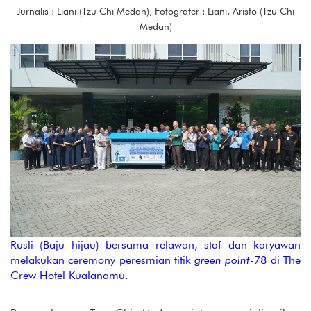
Jurnalis : Liani (Tzu Chi Medan), Fotografer : Liani, Aristo (Tzu Chi
Medan)
Rusli (Baju hijau) bersama relawan, staf dan karyawan
melakukan ceremony peresmian titik
green point
-78 di The
Crew Hotel Kualanamu.