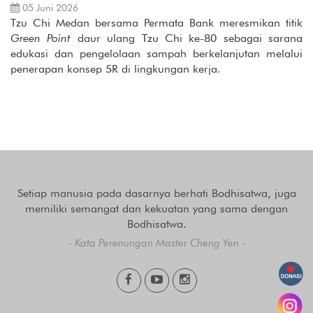
05 Juni 2026
Tzu Chi Medan bersama Permata Bank meresmikan titik
Green Point
daur ulang Tzu Chi ke-80 sebagai sarana
edukasi dan pengelolaan sampah berkelanjutan melalui
penerapan konsep 5R di lingkungan kerja.
Setiap manusia pada dasarnya berhati Bodhisatwa, juga
memiliki semangat dan kekuatan yang sama dengan
Bodhisatwa.
- Kata Perenungan Master Cheng Yen -