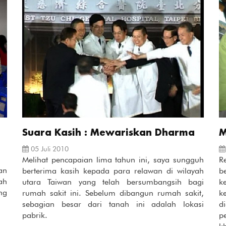
Suara Kasih : Mewariskan Dharma
M
05 Juli 2010
Melihat pencapaian lima tahun ini, saya sungguh
R
an
berterima kasih kepada para relawan di wilayah
b
ah
utara Taiwan yang telah bersumbangsih bagi
k
ng
rumah sakit ini. Sebelum dibangun rumah sakit,
k
sebagian besar dari tanah ini adalah lokasi
d
pabrik.
p