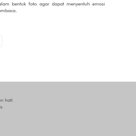
alam bentuk foto agar dapat menyentuh emosi
embaca.
n hati
a.