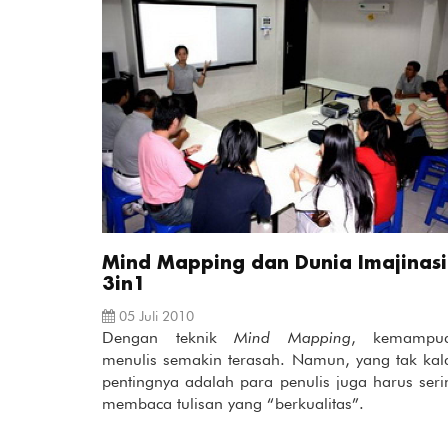
Mind Mapping dan Dunia Imajinasi
3in1
05 Juli 2010
Dengan teknik
Mind Mapping
, kemampu
menulis semakin terasah. Namun, yang tak kal
pentingnya adalah para penulis juga harus seri
membaca tulisan yang “berkualitas”.