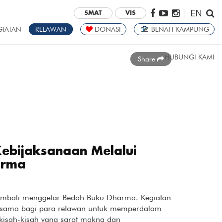
EN
|
SMAT
VIS
GIATAN
RELAWAN
DONASI
BENAH KAMPUNG
HUBUNGI KAMI
Share
bijaksanaan Melalui
arma
embali menggelar Bedah Buku Dharma. Kegiatan
bersama bagi para relawan untuk memperdalam
i kisah-kisah yang sarat makna dan