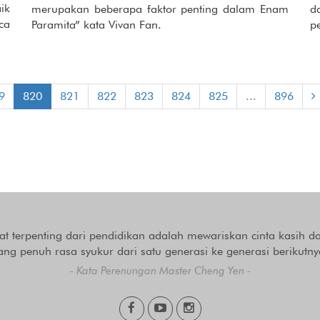
ik
merupakan beberapa faktor penting dalam Enam
d
ca
Paramita” kata Vivan Fan.
p
9
820
821
822
823
824
825
...
896
at terpenting dari pendidikan adalah mewariskan cinta kasih da
ang penuh rasa syukur dari satu generasi ke generasi berikutny
- Kata Perenungan Master Cheng Yen -