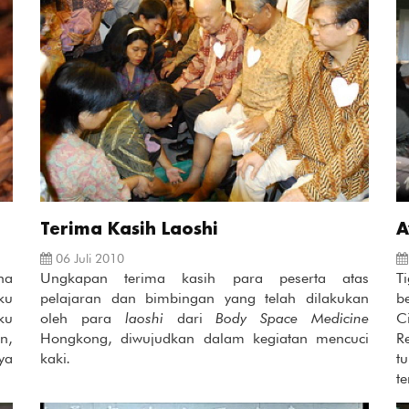
Terima Kasih Laoshi
A
06 Juli 2010
ha
Ungkapan terima kasih para peserta atas
T
ku
pelajaran dan bimbingan yang telah dilakukan
b
ku
oleh para
laoshi
dari
Body Space Medicine
C
n,
Hongkong, diwujudkan dalam kegiatan mencuci
R
ya
kaki
.
t
te