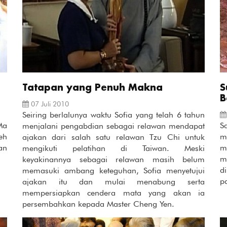
Tatapan yang Penuh Makna
S
B
07 Juli 2010
Seiring berlalunya waktu Sofia yang telah 6 tahun
Ma
S
menjalani pengabdian sebagai relawan mendapat
eh
m
ajakan dari salah satu relawan Tzu Chi untuk
an
m
mengikuti pelatihan di Taiwan. Meski
m
keyakinannya sebagai relawan masih belum
d
memasuki ambang keteguhan, Sofia menyetujui
p
ajakan itu dan mulai menabung serta
mempersiapkan cendera mata yang akan ia
persembahkan kepada Master Cheng Yen.