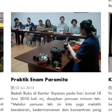
k
B
Praktik Enam Paramita
K
03 Juli 2010
Bedah Buku di Kantor Yayasan pada hari Jumat 18
F
ri
Juni 2010 kali ini, disajikan jamuan minum teh.
k
uk
”Melalui jamuan teh ini kita juga melatih
k
di
kesabaran, kedermawanan dan konsentrasi yang
m