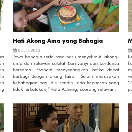
Hati Akong Ama yang Bahagia
M
08 Juli 2010
ri
Tawa bahagia serta rasa haru menyelimuti akong-
K
uh
ama dan relawan setelah bernyanyi dan berdansa
P
an
bersama. “Sangat menyenangkan ketika dapat
m
lu
berbagi dengan orang lain. Selain merasakan
w
an
kebahagian bagi diri sendiri, ada kepuasan yang
2
ng
tidak terkatakan,” kata Acheng, seorang relawan.
p