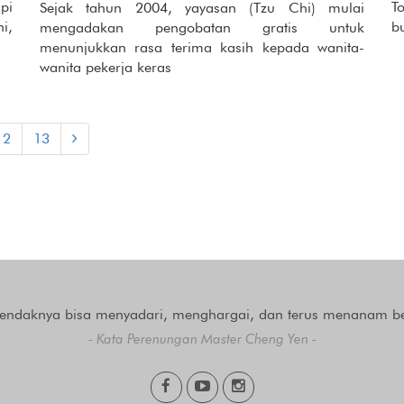
pi
T
Sejak tahun 2004, yayasan (Tzu Chi) mulai
i,
b
mengadakan pengobatan gratis untuk
menunjukkan rasa terima kasih kepada wanita-
wanita pekerja keras
12
13
hendaknya bisa menyadari, menghargai, dan terus menanam b
- Kata Perenungan Master Cheng Yen -