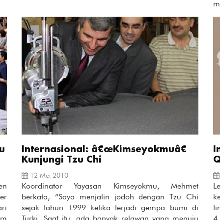
m
u
Internasional: â€œKimseyokmuâ€
I
Kunjungi Tzu Chi
Q
12 Mei 2010
en
Koordinator Yayasan Kimseyokmu, Mehmet
L
er
berkata, “Saya menjalin jodoh dengan Tzu Chi
k
ri
sejak tahun 1999 ketika terjadi gempa bumi di
t
am
Turki. Saat itu, ada banyak relawan yang menuju
4