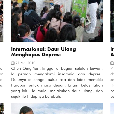
Internasional: Daur Ulang
I
Menghapus Depresi
A
21 Mei 2010
di
Chen Qing Yun, tinggal di bagian selatan Taiwan.
P
an
Ia pernah mengalami insomnia dan depresi.
d
at
Dulunya ia sangat putus asa dan tidak memiliki
s
a,
harapan untuk masa depan. Enam belas tahun
H
yang lalu, ia mulai melakukan daur ulang, dan
p
sejak itu hidupnya berubah.
b