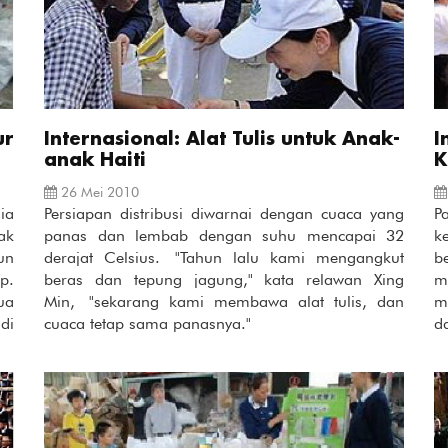
ur
Internasional: Alat Tulis untuk Anak-
I
anak Haiti
K
26 Mei 2010
ia
Persiapan distribusi diwarnai dengan cuaca yang
P
ak
panas dan lembab dengan suhu mencapai 32
k
un
derajat Celsius. "Tahun lalu kami mengangkut
b
p.
beras dan tepung jagung," kata relawan Xing
m
ua
Min, "sekarang kami membawa alat tulis, dan
m
di
cuaca tetap sama panasnya."
d