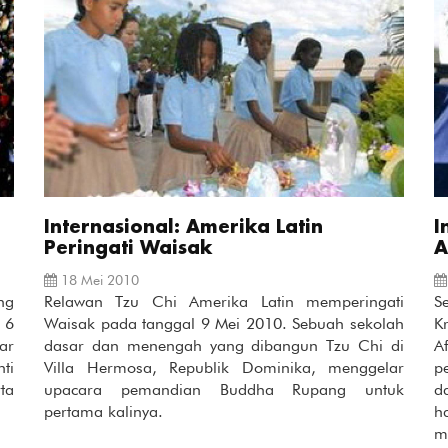
Internasional: Amerika Latin
I
Peringati Waisak
A
18 Mei 2010
ng
Relawan Tzu Chi Amerika Latin memperingati
S
 6
Waisak pada tanggal 9 Mei 2010. Sebuah sekolah
K
ar
dasar dan menengah yang dibangun Tzu Chi di
A
ti
Villa Hermosa, Republik Dominika, menggelar
p
ta
upacara pemandian Buddha Rupang untuk
d
pertama kalinya.
h
m