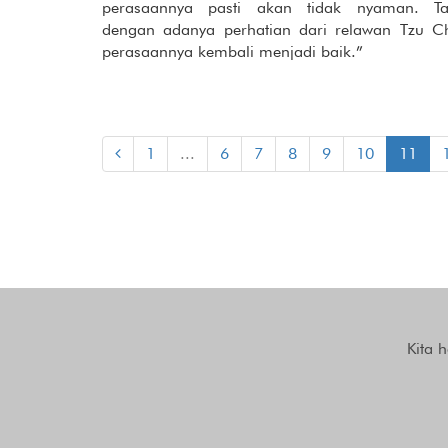
perasaannya pasti akan tidak nyaman. Ta
dengan adanya perhatian dari relawan Tzu Ch
perasaannya kembali menjadi baik.”
1
...
6
7
8
9
10
11
Kita 