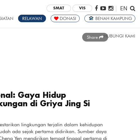
EN
|
SMAT
VIS
GIATAN
RELAWAN
DONASI
BENAH KAMPUNG
HUBUNGI KAMI
Share
ional: Gaya Hidup
kungan di Griya Jing Si
starikan lingkungan terjalin dalam kehidupan
. Sudah ada sejak pertama didirikan. Sumber daya
Cheng Yen mendirikan tempat tinggal pertama di