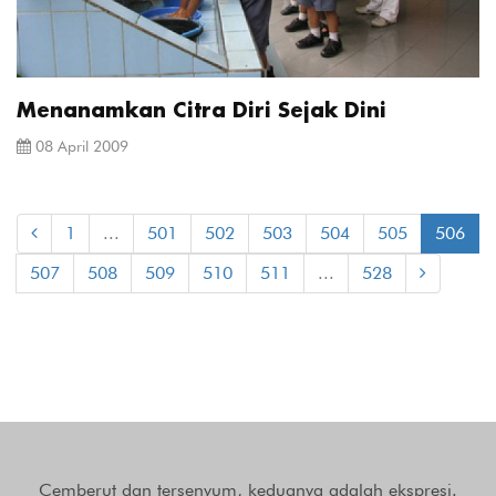
Menanamkan Citra Diri Sejak Dini
08 April 2009
1
...
501
502
503
504
505
506
507
508
509
510
511
...
528
Cemberut dan tersenyum, keduanya adalah ekspresi.